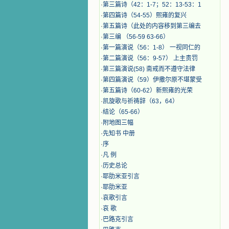
·
第三篇诗（42：1-7；52：13-53：1
·
第四篇诗（54-55）熙雍的复兴
·
第五篇诗（此处的内容移到第三编去
·
第三编 （56-59 63-66）
·
第一篇演说（56：1-8） 一视同仁的
·
第二篇演说（56：9-57） 上主责罚
·
第三篇演说(58) 斋戒而不遵守法律
·
第四篇演说（59）伊撒尔原不堪蒙受
·
第五篇诗（60-62）新熙雍的光荣
·
凯旋歌与祈祷辞（63，64）
·
结论（65-66）
·
附地图三幅
·
先知书 中册
·
序
·
凡 例
·
历史总论
·
耶肋米亚引言
·
耶肋米亚
·
哀歌引言
·
哀 歌
·
巴路克引言