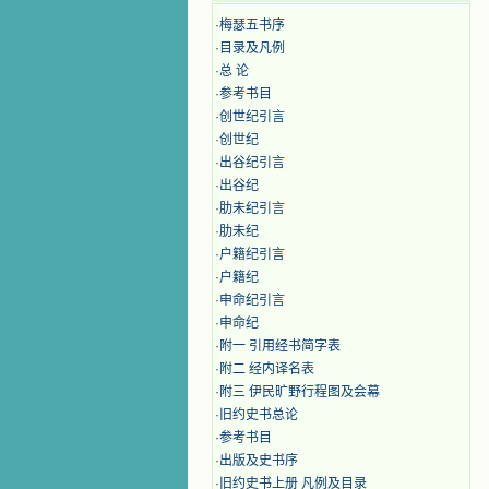
·
梅瑟五书序
·
目录及凡例
·
总 论
·
参考书目
·
创世纪引言
·
创世纪
·
出谷纪引言
·
出谷纪
·
肋未纪引言
·
肋未纪
·
户籍纪引言
·
户籍纪
·
申命纪引言
·
申命纪
·
附一 引用经书简字表
·
附二 经内译名表
·
附三 伊民旷野行程图及会幕
·
旧约史书总论
·
参考书目
·
出版及史书序
·
旧约史书上册 凡例及目录