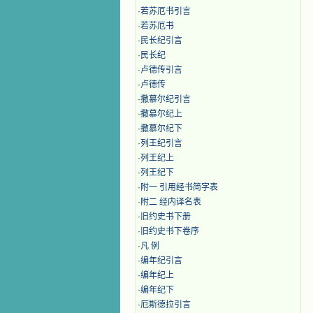
·
若苏厄书引言
·
若苏厄书
·
民长纪引言
·
民长纪
·
卢德传引言
·
卢德传
·
撒慕尔纪引言
·
撒慕尔纪上
·
撒慕尔纪下
·
列王纪引言
·
列王纪上
·
列王纪下
·
附一 引用经书简字表
·
附二 经内译名表
·
旧约史书下册
·
旧约史书下卷序
·
凡 例
·
编年纪引言
·
编年纪上
·
编年纪下
·
厄斯德拉引言