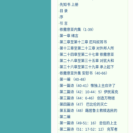
·
先知书 上册
·
目 录
·
序
·
引 言
·
​依撒意亚内集（1-39）
·
第一章 绪言
·
第二章至第十二章 厄玛奴耳书
·
第十三章至第二十三章 对外邦人所
·
第二十四章至第二十七章 依撒意亚
·
第二十八章至第三十五章 对犹大和
·
第三十六章至第三十九章 承上起下
·
依撒意亚外集 安慰书（40-66）
·
第一编 （40-48）
·
第一篇诗（40-41）惟独上主应许了
·
第二篇诗（42：10-44：5）伊民虽充
·
第三篇诗（44：6-46） 创造万物拯
·
第四篇诗（47） 巴比伦的灭亡
·
第五篇诗（48）藉居鲁士救赎选民的
·
第二编
·
第一篇诗（49-51：16） 忠信的上主
·
第二篇诗（51：17-52：12） 充军者