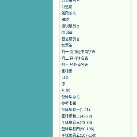
·
训道篇引言
·
训道篇
·
雅歌引言
·
雅歌
·
德训篇引言
·
德训篇
·
智慧篇引言
·
智慧篇
·
附一 引用经书简字表
·
附二 经内译名表
·
附三 经外译名表
·
圣咏集
·
目录
·
序
·
凡 例
·
圣咏集总论
·
参考书目
·
圣咏集卷一(1-41)
·
圣咏集卷二(42-72)
·
圣咏集卷三(73-89)
·
圣咏集卷四(90-106)
·
圣咏集卷五(107-150)