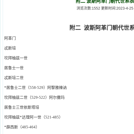
附二 波斯阿革门朝代世系
浏览次数:1552 更新时间:2023-4-25
附二
波斯阿革门朝代世
阿革门
忒斯培
坎拜柚兹一世
居鲁士一世
忒斯培二世
*
居鲁士二世（
558
-
529
）阿黎雅辣讷
坎拜柚兹二世（
529
-
522
）阿尔撒玛
居鲁士三世依斯塔培
坎拜柚兹*达理阿一世（
521
-
485
）
*
薛西斯（
485
-
464
）