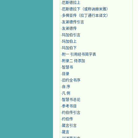
·
厄斯德拉上
·
厄斯德拉下（或称讷赫米雅）
·
多俾亚传（拉丁通行本译文）
·
友弟德传引言
·
友弟德传
·
玛加伯引言
·
玛加伯上
·
玛加伯下
·
附一 引用经书简字表
·
附录二 待添加
·
智慧书
·
目录
·
旧约全书序
·
自 序
·
凡 例
·
智慧书总论
·
参考书目
·
约伯传引言
·
约伯传
·
箴言引言
·
箴言