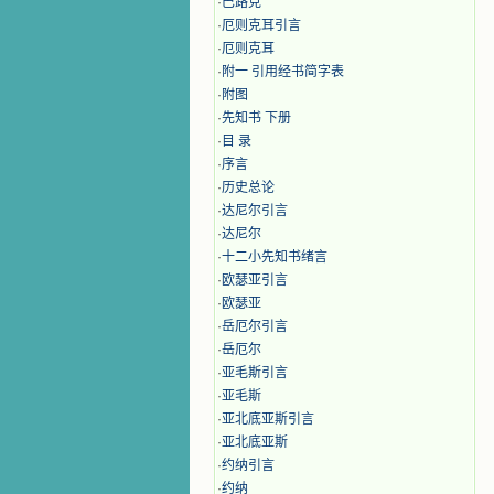
·
巴路克
·
厄则克耳引言
·
厄则克耳
·
附一 引用经书简字表
·
附图
·
先知书 下册
·
目 录
·
序言
·
历史总论
·
达尼尔引言
·
达尼尔
·
十二小先知书绪言
·
欧瑟亚引言
·
欧瑟亚
·
岳厄尔引言
·
岳厄尔
·
亚毛斯引言
·
亚毛斯
·
亚北底亚斯引言
·
亚北底亚斯
·
约纳引言
·
约纳