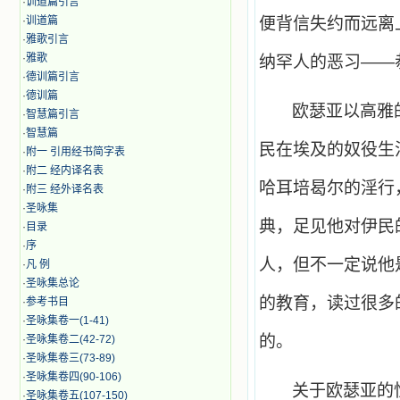
·
训道篇引言
·
训道篇
便背信失约而远离
·
雅歌引言
·
雅歌
纳罕人的恶习——
·
德训篇引言
·
德训篇
欧瑟亚以高雅
·
智慧篇引言
·
智慧篇
民在埃及的奴役生
·
附一 引用经书简字表
·
附二 经内译名表
哈耳培曷尔的淫行
·
附三 经外译名表
·
圣咏集
典，足见他对伊民
·
目录
·
序
人，但不一定说他
·
凡 例
·
圣咏集总论
的教育，读过很多
·
参考书目
·
圣咏集卷一(1-41)
的。
·
圣咏集卷二(42-72)
·
圣咏集卷三(73-89)
·
圣咏集卷四(90-106)
关于欧瑟亚的
·
圣咏集卷五(107-150)