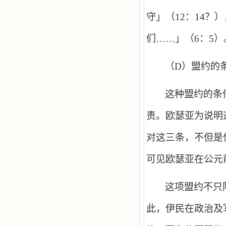
守」（
12
：
14
？）
们……」（
6
：
5
）
（
D
）盟约的
这种盟约的条
责。欧瑟亚为说明
对这三条，不但是
可见欧瑟亚在公元
这项盟约不只
此，伊民在政治及