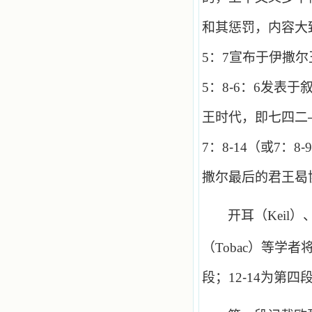
和其惩罚，内容大
5
：
7
宣布于伊撒尔
5
：
8
-
6
：
6
发表于
王时代，即七四二
7
：
8
-
14
（或
7
：
8
-
9
撒尔最后的君王曷
开耳（
Keil
）
（
Tobac
）等学者
段；
12
-
14
为第四