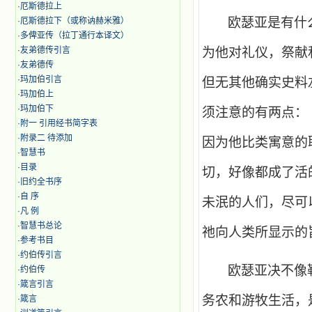
·
厄斯德拉上
欧瑟亚是有什
·
厄斯德拉下（或称讷赫米雅）
·
多俾亚传（拉丁通行本译文）
·
友弟德传引言
为他对礼仪，祭献
·
友弟德传
·
玛加伯引言
但无其他确实史料
·
玛加伯上
·
玛加伯下
须注意的有两点：
·
附一 引用经书简字表
·
附录二 待添加
因为他比类寓意的
·
智慧书
·
目录
切，好像都成了活
·
旧约全书序
·
自 序
未泯的人们，尽可
·
凡 例
·
智慧书总论
祂向人类所显示的
·
参考书目
·
约伯传引言
欧瑟亚决不像
·
约伯传
·
箴言引言
务农和游牧生活，
·
箴言