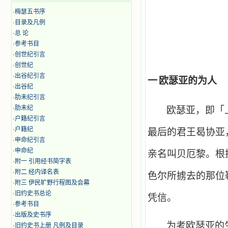
·
梅瑟五书序
·
目录及凡例
·
总 论
·
参考书目
·
创世纪引言
·
创世纪
·
出谷纪引言
一
欧瑟亚的为人
·
出谷纪
·
肋未纪引言
·
肋未纪
欧瑟亚，即「
·
户籍纪引言
·
户籍纪
最后的君王曷协亚
·
申命纪引言
·
申命纪
亲名叫贝厄黎。根
·
附一 引用经书简字表
·
附二 经内译名表
色尔所掳去的那位
·
附三 伊民旷野行程图及会幕
·
旧约史书总论
凭信。
·
参考书目
·
出版及史书序
为考欧瑟亚的
·
旧约史书上册 凡例及目录