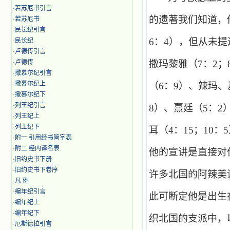
·
若苏厄书引言
的遗著我们知道，
·
若苏厄书
·
民长纪引言
6
：
4
），但从未提
·
民长纪
·
卢德传引言
·
卢德传
撒玛黎雅（
7
：
2
；
·
撒慕尔纪引言
·
撒慕尔纪上
（
6
：
9
）、辣玛、
·
撒慕尔纪下
·
列王纪引言
8
）、熹廷（
5
：
2
·
列王纪上
·
列王纪下
耳（
4
：
15
；
10
：
5
·
附一 引用经书简字表
·
附二 经内译名表
他的宣讲是直接对
·
旧约史书下册
·
旧约史书下卷序
许多北国的阿辣美
·
凡 例
·
编年纪引言
此可断定他是出生
·
编年纪上
·
编年纪下
织北国的支派中，
·
厄斯德拉引言