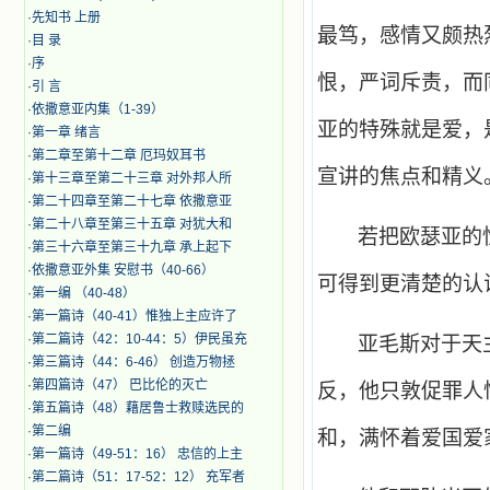
·
先知书 上册
最笃，感情又颇热
·
目 录
·
序
恨，严词斥责，而
·
引 言
·
​依撒意亚内集（1-39）
亚的特殊就是爱，
·
第一章 绪言
·
第二章至第十二章 厄玛奴耳书
宣讲的焦点和精义
·
第十三章至第二十三章 对外邦人所
·
第二十四章至第二十七章 依撒意亚
·
第二十八章至第三十五章 对犹大和
若把欧瑟亚的
·
第三十六章至第三十九章 承上起下
·
依撒意亚外集 安慰书（40-66）
可得到更清楚的认
·
第一编 （40-48）
·
第一篇诗（40-41）惟独上主应许了
·
第二篇诗（42：10-44：5）伊民虽充
亚毛斯对于天
·
第三篇诗（44：6-46） 创造万物拯
·
第四篇诗（47） 巴比伦的灭亡
反，他只敦促罪人
·
第五篇诗（48）藉居鲁士救赎选民的
·
第二编
和，满怀着爱国爱
·
第一篇诗（49-51：16） 忠信的上主
·
第二篇诗（51：17-52：12） 充军者