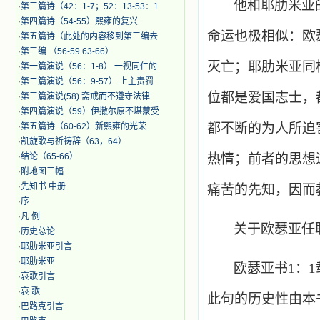
他和耶肋米亚
·
第三篇诗（42：1-7；52：13-53：1
·
第四篇诗（54-55）熙雍的复兴
命运也极相似：欧
·
第五篇诗（此处的内容移到第三编去
·
第三编 （56-59 63-66）
灭亡；耶肋米亚同
·
第一篇演说（56：1-8） 一视同仁的
·
第二篇演说（56：9-57） 上主责罚
位都是爱国志士，
·
第三篇演说(58) 斋戒而不遵守法律
·
第四篇演说（59）伊撒尔原不堪蒙受
都不断的为人所迫
·
第五篇诗（60-62）新熙雍的光荣
·
凯旋歌与祈祷辞（63，64）
·
结论（65-66）
热情；前者的思想
·
附地图三幅
·
先知书 中册
痛苦的先知，因而
·
序
·
凡 例
关于欧瑟亚任
·
历史总论
·
耶肋米亚引言
·
耶肋米亚
欧瑟亚书
1
：
1
·
哀歌引言
·
哀 歌
此句的历史性由本
·
巴路克引言