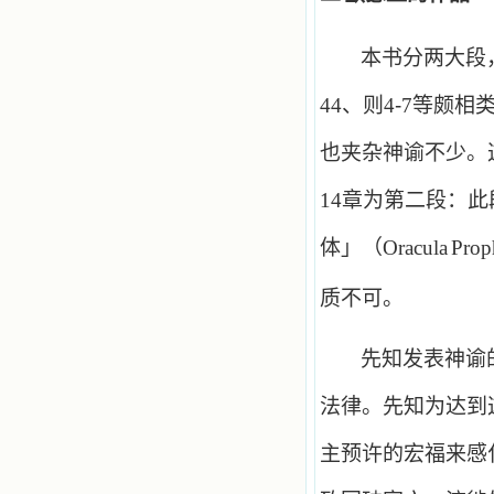
本书分两大段
44
、则
4
-
7
等颇相
也夹杂神谕不少。
14
章为第二段：此
体」（
Oracula
Prop
质不可。
先知发表神谕
法律。先知为达到
主预许的宏福来感