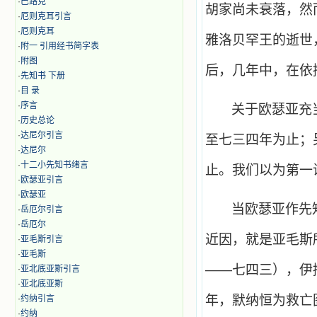
·
巴路克
胡家尚未衰落，然
·
厄则克耳引言
·
厄则克耳
雅洛贝罕王的逝世
·
附一 引用经书简字表
·
附图
后，几年中，在依
·
先知书 下册
·
目 录
·
序言
关于欧瑟亚充
·
历史总论
·
达尼尔引言
至七三四年为止；
·
达尼尔
·
十二小先知书绪言
止。我们以为第一
·
欧瑟亚引言
·
欧瑟亚
当欧瑟亚作先
·
岳厄尔引言
·
岳厄尔
近因，就是亚毛斯
·
亚毛斯引言
·
亚毛斯
——七四三），伊
·
亚北底亚斯引言
·
亚北底亚斯
年，默纳恒为救亡
·
约纳引言
·
约纳