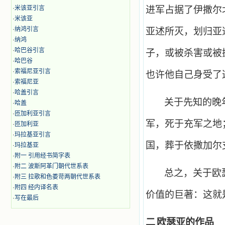
·
米该亚引言
进军占据了伊撒尔
·
米该亚
·
纳鸿引言
亚述所灭，划归亚
·
纳鸿
·
哈巴谷引言
子，或被杀害或被
·
哈巴谷
·
索福尼亚引言
也许他自己身受了
·
索福尼亚
·
哈盖引言
关于先知的晚
·
哈盖
·
匝加利亚引言
军，死于充军之地
·
匝加利亚
·
玛拉基亚引言
国，葬于依撒加尔
·
玛拉基亚
·
附一 引用经书简字表
·
附二 波斯阿革门朝代世系表
总之，关于欧
·
附三 拉歌和色娄苛两朝代世系表
·
附四 经内译名表
价值的巨著：这就
·
写在最后
二
欧瑟亚的作品