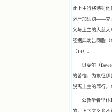
此上主行将惩罚他
必严加惩罚——充
义与上主的大慈大
经据典劝告同胞（
（
14
）。
贝委尔（
Bewe
的苦恼，为象征伊
脱离上主的罪行。
公教学者里仆
的，上下文义多不