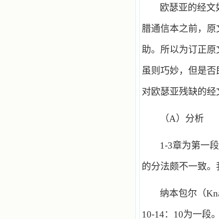
欧瑟亚的经文
腊通信本之前，原
助。所以为订正原
虽则巧妙，但是否
对欧瑟亚残缺的经
（
A
）分析
1
-
3
章为第一段
的分法颇不一致。
纳本包尔（
Kn
10
-
14
：
10
为一段