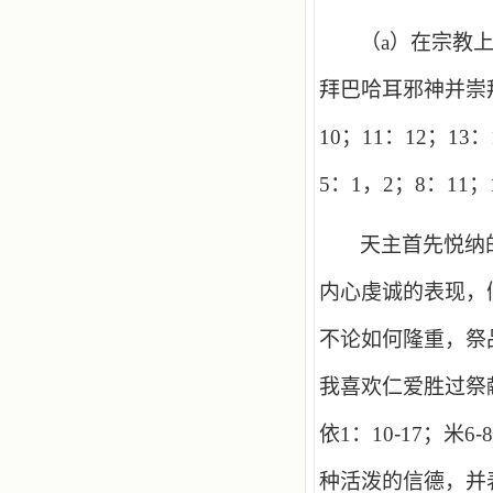
（
a
）在宗教
拜巴哈耳邪神并崇
10
；
11
：
12
；
13
：
5
：
1
，
2
；
8
：
11
；
天主首先悦纳
内心虔诚的表现，
不论如何隆重，祭
我喜欢仁爱胜过祭
依
1
：
10
-
17
；米
6
-
8
种活泼的信德，并