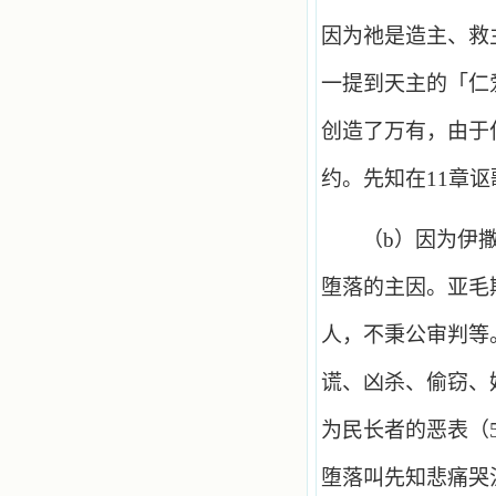
因为祂是造主、救
一提到天主的「仁
创造了万有，由于
约。先知在
11
章讴
（
b
）因为伊
堕落的主因。亚毛
人，不秉公审判等
谎、凶杀、偷窃、
为民长者的恶表（
堕落叫先知悲痛哭