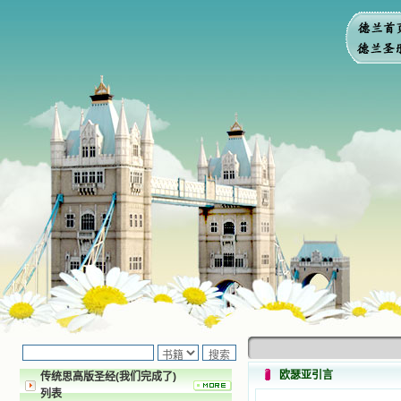
欧瑟亚引言
传统思高版圣经(我们完成了)
列表