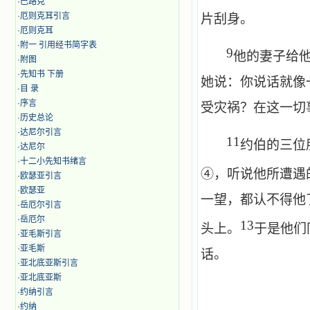
·
巴路克
·
厄则克耳引言
片刮身。
·
厄则克耳
·
附一 引用经书简字表
9
他的妻子给
·
附图
·
先知书 下册
她说：你说话就像
·
目 录
·
序言
受灾祸？在这一切
·
历史总论
·
达尼尔引言
11
约伯的三位
·
达尼尔
·
十二小先知书绪言
④，听说他所遭遇
·
欧瑟亚引言
·
欧瑟亚
一望，都认不得他
·
岳厄尔引言
·
岳厄尔
13
头上。
于是他们
·
亚毛斯引言
·
亚毛斯
话。
·
亚北底亚斯引言
·
亚北底亚斯
·
约纳引言
·
约纳