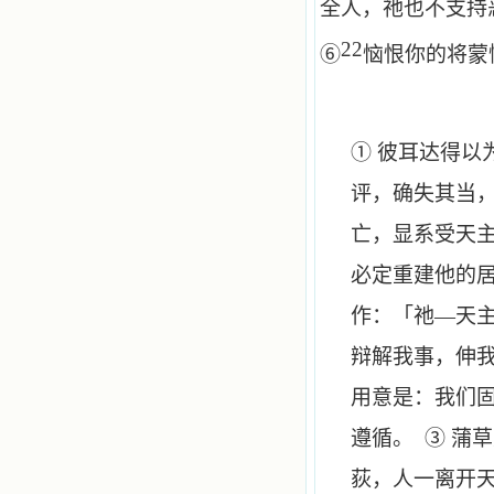
全人，祂也不支持
22
⑥
恼恨你的将蒙
① 彼耳达得
评，确失其当
亡，显系受天
必定重建他的
作：「祂—天
辩解我事，伸我
用意是：我们
遵循。 ③ 蒲
荻，人一离开