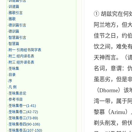
·
训道篇引言
·
训道篇
·
雅歌引言
① 胡兹究在
·
雅歌
阿兰地方，但
·
德训篇引言
·
德训篇
佳节之日，约
·
智慧篇引言
·
智慧篇
饮之间，难免
·
附一 引用经书简字表
·
附二 经内译名表
天神而言。（
·
附三 经外译名表
名词，意谓：
·
圣咏集
·
目录
虽恶劣，但是
·
序
·
凡 例
（
Dhorme
）该
·
圣咏集总论
·
参考书目
湾一带，属于
·
圣咏集卷一(1-41)
黎慕（
Arimu
）
·
圣咏集卷二(42-72)
·
圣咏集卷三(73-89)
剃头削发，俯
·
圣咏集卷四(90-106)
·
圣咏集卷五(107-150)