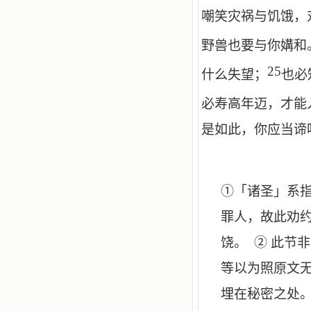
嘲笑灾祸与饥饿，
野兽也要与你媾和
25
什么失望；
也必
必寿高年迈，才能
是如此，你应当谛
①「诸圣」系
罪人，故此劝
饶。 ② 此节
等以为照原文
埋在秘密之处