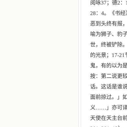
阅咏
37
；德
2
：
28
：
4
。《书经
恶到头终有报，
喻为狮子、豹
世，终被铲除。
的光景；
17
-
21
鬼，有的以为
按：第二说更较
话。这话是谁
面前掠过。」
义……」亦可
天使在天主台前