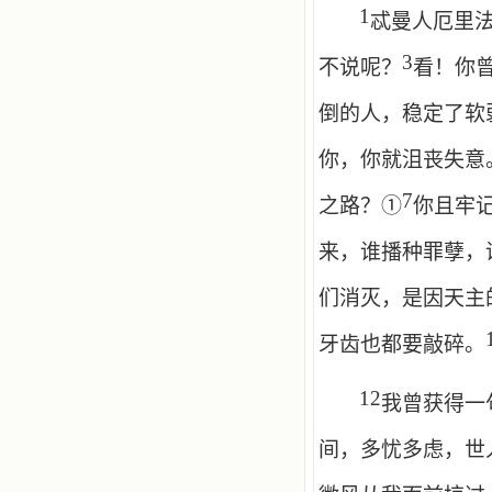
1
忒曼人厄里
3
不说呢？
看！你
倒的人，稳定了软
你，你就沮丧失意
7
之路？①
你且牢
来，谁播种罪孽，
们消灭，是因天主
牙齿也都要敲碎。
12
我曾获得一
间，多忧多虑，世