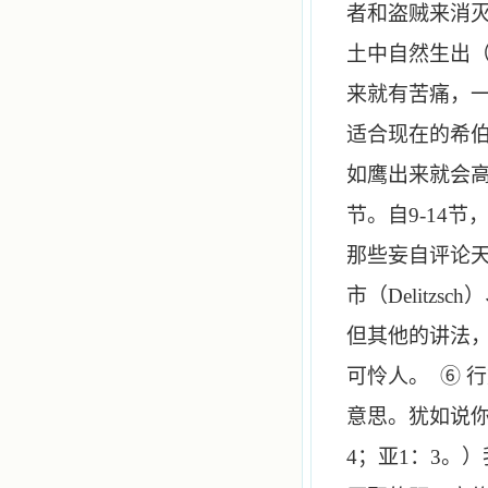
者和盗贼来消
土中自然生出
来就有苦痛，
适合现在的希
如鹰出来就会高
节。自
9
-
14
节
那些妄自评论天
市（
Delitzsch
）
但其他的讲法
可怜人。 ⑥ 
意思。犹如说
4
；亚
1
：
3
。）