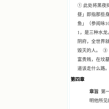
① 此处将黑夜
昼」即指那些
鱼」（参阅咏
1
1
，是三种水龙
阴府，全世界
毁灭的人。 ③
富贵贱，在坟墓
道该走什么路
第四章
章旨
第
明他所见