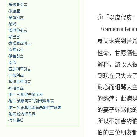
·
米该亚引言
·
米该亚
①「以皮代皮
·
纳鸿引言
·
纳鸿
（
carnem
aliena
·
哈巴谷引言
·
哈巴谷
身尚未尝到苦
·
索福尼亚引言
·
索福尼亚
性命，甘愿牺
·
哈盖引言
·
哈盖
解释，游牧人
·
匝加利亚引言
到现在只失去
·
匝加利亚
·
玛拉基亚引言
耐心而诅骂天主
·
玛拉基亚
·
附一 引用经书简字表
的癞病；此病
·
附二 波斯阿革门朝代世系表
·
附三 拉歌和色娄苛两朝代世系表
的妻子辱骂他
·
附四 经内译名表
所以不加害约伯
·
写在最后
伯的三位朋友