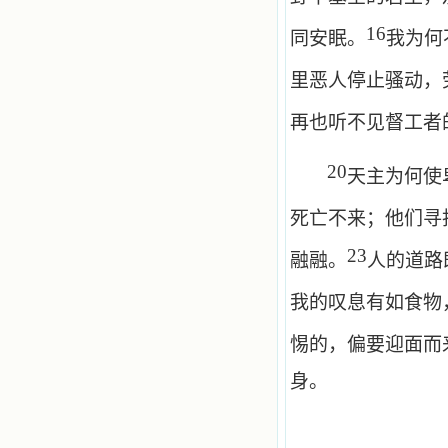
16
同安眠。
我为何
里恶人停止骚动，
再也听不见督工者
20
天主为何使
死亡不来；他们寻
23
融融。
人的道路
我的叹息有如食物
惕的，偏要迎面而
身。