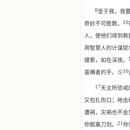
8
至于我，我
10
奇妙不可胜数。
人，使他们得到救
用智慧人的计谋捉
摸索，如在深夜。
16
蛮横者的手。⑤
17
天主所惩戒
又包扎伤口；祂击
遭祸，灾祸也不会
21
你脱离刀剑。
你