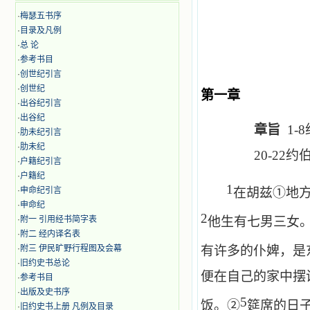
·
梅瑟五书序
·
目录及凡例
·
总 论
·
参考书目
·
创世纪引言
·
创世纪
第一章
·
出谷纪引言
·
出谷纪
章旨
1-8
·
肋未纪引言
·
肋未纪
20-22
约
·
户籍纪引言
·
户籍纪
1
·
申命纪引言
在胡兹①地
·
申命纪
2
·
附一 引用经书简字表
他生有七男三女
·
附二 经内译名表
·
附三 伊民旷野行程图及会幕
有许多的仆婢，是
·
旧约史书总论
便在自己的家中摆
·
参考书目
·
出版及史书序
5
饭。②
筵席的日
·
旧约史书上册 凡例及目录