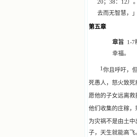
20
；
38
：
12
）
去而无智慧，
第五章
章旨
1-7
幸福。
1
你且呼吁，
死愚人，怒火致死
愿他的子女远离救
他们收集的庄稼，
为灾祸不是由土中
子，天生就能高飞