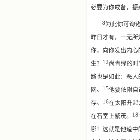
必要为你戒备，振
8
为此你可询
昨日才有，一无所
你，向你发出内心
12
生？
尚青绿的时
路也是如此：恶人
15
网。
他要依附自
16
存。
在太阳升起
18
在石室上繁茂。
哪！这就是他道中