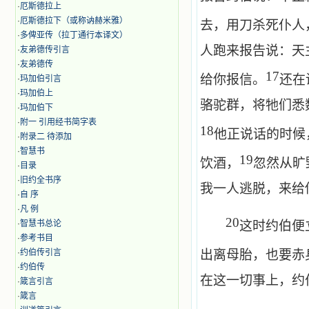
·
厄斯德拉上
·
厄斯德拉下（或称讷赫米雅）
去，用刀杀死仆人
·
多俾亚传（拉丁通行本译文）
人跑来报告说：天
·
友弟德传引言
·
友弟德传
17
给你报信。
还在
·
玛加伯引言
·
玛加伯上
骆驼群，将牠们悉
·
玛加伯下
·
附一 引用经书简字表
18
他正说话的时候
·
附录二 待添加
·
智慧书
19
饮酒，
忽然从旷
·
目录
·
旧约全书序
我一人逃脱，来给
·
自 序
·
凡 例
20
·
智慧书总论
这时约伯便
·
参考书目
·
约伯传引言
出离母胎，也要赤
·
约伯传
在这一切事上，约
·
箴言引言
·
箴言