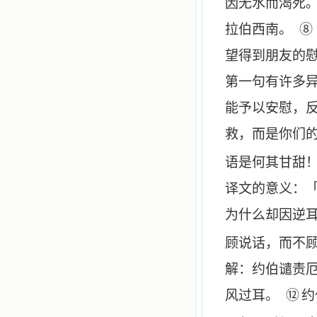
因无水而渴死
拉伯西南。 ⑧
望得到朋友的慰
第一句有许多
能予以安慰，
救，而是你们
语是何其甘甜
译文的意义：
为什么却因逆
顾说话，而不
解：约伯谴责
⑫
风过耳。
约