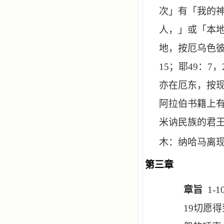
次」有「我的
人，」或「本
地，按厄乌色
15
；耶
49
：
7
，
亦在厄东，按
阿拉伯书籍上
米讷民族的君
木：纳哈马离
第三章
章旨
1-1
19
切愿得