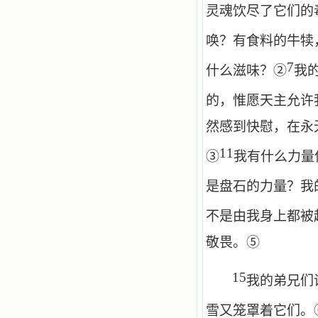
灵魂饮尽了它们的
唤？有食料的牛犊
7
什么滋味？②
我
的，惟愿天主允许
然感到快慰，在永
11
③
我有什么力量
是盘石的力量？我
不是由我身上都被
敬畏。⑤
15
我的弟兄们
雪又笼罩着它们。