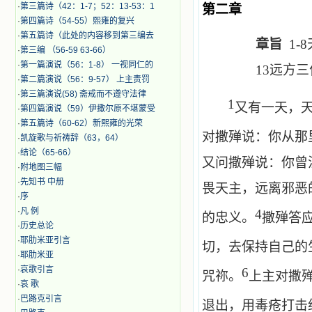
·
第三篇诗（42：1-7；52：13-53：1
第二章
·
第四篇诗（54-55）熙雍的复兴
·
第五篇诗（此处的内容移到第三编去
章旨
1-8
·
第三编 （56-59 63-66）
·
第一篇演说（56：1-8） 一视同仁的
13
远方三
·
第二篇演说（56：9-57） 上主责罚
·
第三篇演说(58) 斋戒而不遵守法律
1
又有一天，
·
第四篇演说（59）伊撒尔原不堪蒙受
·
第五篇诗（60-62）新熙雍的光荣
对撒殚说：你从那
·
凯旋歌与祈祷辞（63，64）
·
结论（65-66）
又问撒殚说：你曾
·
附地图三幅
·
先知书 中册
畏天主，远离邪恶
·
序
·
凡 例
4
的忠义。
撒殚答
·
历史总论
·
耶肋米亚引言
切，去保持自己的
·
耶肋米亚
·
哀歌引言
6
咒祢。
上主对撒
·
哀 歌
·
巴路克引言
退出，用毒疮打击