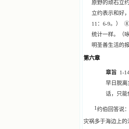
原野的顽石立
立约表示和好
11
：
6
-
9
。） 
统计一样。（
明圣善生活的
第六章
章旨
1-1
早日脱离
话，只能
1
约伯回答说
灾祸多于海边上的