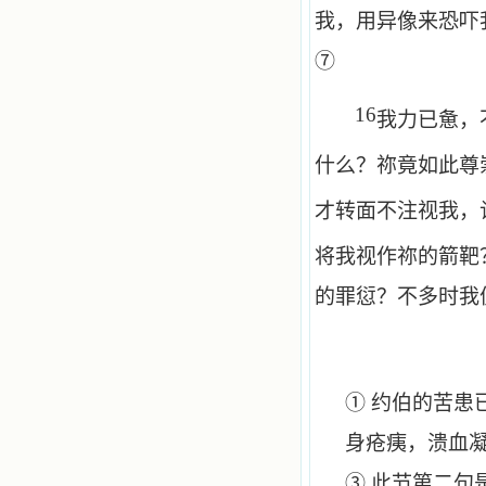
我，用异像来恐吓
⑦
16
我力已惫，
什么？祢竟如此尊
才转面不注视我，
将我视作祢的箭靶
的罪愆？不多时我
① 约伯的苦患
身疮痍，溃血
③ 此节第二