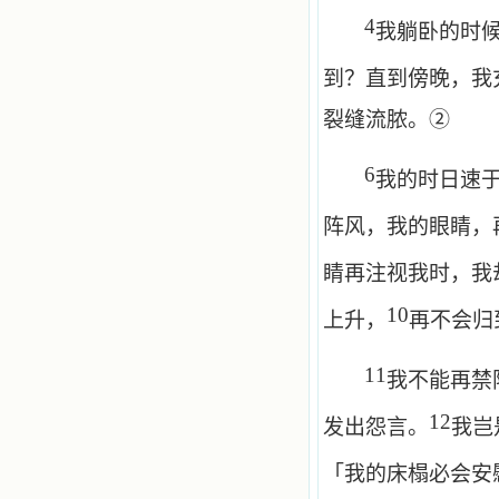
4
我躺卧的时
到？直到傍晚，我
裂缝流脓。②
6
我的时日速
阵风，我的眼睛，
睛再注视我时，我
10
上升，
再不会归
11
我不能再禁
12
发出怨言。
我岂
「我的床榻必会安