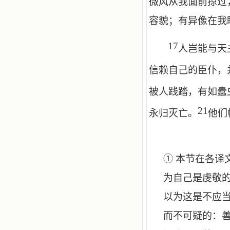
微风从我面前掠过
容貌；有异像在我
17
人岂能与天
信赖自己的臣仆，
被人践踏，有如蠹
21
永归灭亡。
他们
① 本节在各
为自己是虔敬
以为这是不应当
而不可疑的：