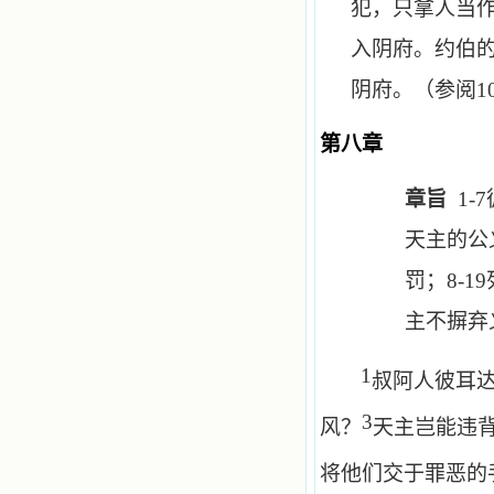
犯，只拿人当
入阴府。约伯
阴府。（参阅
1
第八章
章旨
1-7
天主的公
罚；
8-19
主不摒弃
1
叔阿人彼耳
3
风？
天主岂能违
将他们交于罪恶的