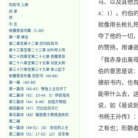
马、以及其他
·
先知书 上册
·
目 录
4
：
1
）。约伯
·
序
就像用长枪扎
·
引 言
·
​依撒意亚内集（1-39）
夺了他的一切
·
第一章 绪言
·
第二章至第十二章 厄玛奴耳书
的赞扬，用谦
·
第十三章至第二十三章 对外邦人所
·
第二十四章至第二十七章 依撒意亚
「我赤身出离
·
第二十八章至第三十五章 对犹大和
·
第三十六章至第三十九章 承上起下
伯的意思是说
·
依撒意亚外集 安慰书（40-66）
德前书内，也
·
第一编 （40-48）
·
第一篇诗（40-41）惟独上主应许了
能带什么去，
·
第二篇诗（42：10-44：5）伊民虽充
·
第三篇诗（44：6-46） 创造万物拯
说，如《易说
·
第四篇诗（47） 巴比伦的灭亡
·
第五篇诗（48）藉居鲁士救赎选民的
书杨王孙传》
·
第二编
之有也；形骸
·
第一篇诗（49-51：16） 忠信的上主
·
第二篇诗（51：17-52：12） 充军者