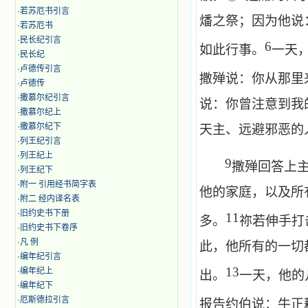
·
若苏厄书引言
燔之祭；因为他说
·
若苏厄书
·
民长纪引言
6
如此行事。
一天
·
民长纪
·
卢德传引言
撒殚说：你从那里
·
卢德传
·
撒慕尔纪引言
说：你曾注意到我
·
撒慕尔纪上
·
撒慕尔纪下
天主、远避邪恶的
·
列王纪引言
·
列王纪上
9
撒殚回答上
·
列王纪下
·
附一 引用经书简字表
他的家庭，以及所
·
附二 经内译名表
·
旧约史书下册
11
多。
祢若伸手打
·
旧约史书下卷序
·
凡 例
此，他所有的一切
·
编年纪引言
13
·
编年纪上
出。
一天，他的
·
编年纪下
·
厄斯德拉引言
报告约伯说：牛正