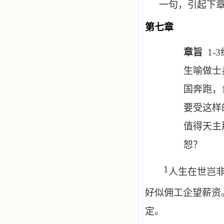
一句，引起下
第七章
章旨
1-3
生喻做士
国奔跑，
要受这样
值得天主
恕？
1
人生在世岂
好似佣工企望薪资
定。