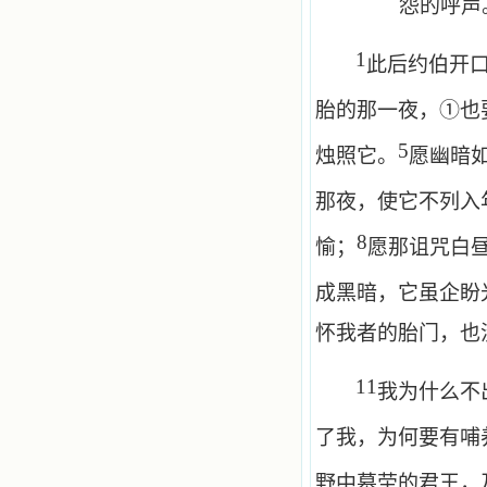
怨的呼声
1
此后约伯开
胎的那一夜，①也
5
烛照它。
愿幽暗
那夜，使它不列入
8
愉；
愿那诅咒白
成黑暗，它虽企盼
怀我者的胎门，也
11
我为什么不
了我，为何要有哺
野中墓茔的君王，