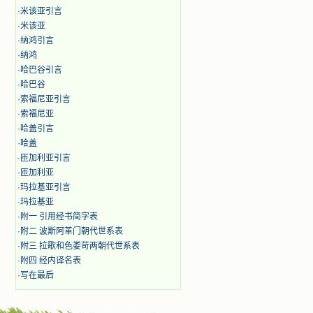
·
米该亚引言
·
米该亚
·
纳鸿引言
·
纳鸿
·
哈巴谷引言
·
哈巴谷
·
索福尼亚引言
·
索福尼亚
·
哈盖引言
·
哈盖
·
匝加利亚引言
·
匝加利亚
·
玛拉基亚引言
·
玛拉基亚
·
附一 引用经书简字表
·
附二 波斯阿革门朝代世系表
·
附三 拉歌和色娄苛两朝代世系表
·
附四 经内译名表
·
写在最后