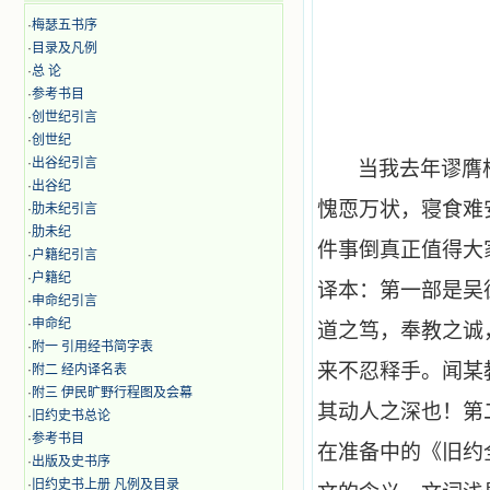
·
梅瑟五书序
·
目录及凡例
·
总 论
·
参考书目
·
创世纪引言
·
创世纪
·
出谷纪引言
当我去年谬膺
·
出谷纪
愧恧万状，寝食难
·
肋未纪引言
·
肋未纪
件事倒真正值得大
·
户籍纪引言
·
户籍纪
译本：第一部是吴
·
申命纪引言
·
申命纪
道之笃，奉教之诚
·
附一 引用经书简字表
来不忍释手。闻某
·
附二 经内译名表
·
附三 伊民旷野行程图及会幕
其动人之深也！第
·
旧约史书总论
·
参考书目
在准备中的《旧约
·
出版及史书序
·
旧约史书上册 凡例及目录