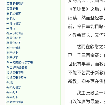
文的含义。文词浅
·
若苏厄书引言
《圣咏集》之后，
·
若苏厄书
·
民长纪引言
细读，然而圣经学
·
民长纪
·
卢德传引言
前，今日幸能目睹
·
卢德传
·
撒慕尔纪引言
地教会首长，又何
·
撒慕尔纪上
·
撒慕尔纪下
然而在欣慰之
·
列王纪引言
·
列王纪上
已一千三百余载；
·
列王纪下
·
附一 引用经书简字表
世纪有半矣，而教
·
附二 经内译名表
不能不乞灵于新教
·
旧约史书下册
·
旧约史书下卷序
新教，抑亦落在佛
·
凡 例
·
编年纪引言
我主张教会一
·
编年纪上
·
编年纪下
自汉迄唐为最盛，
·
厄斯德拉引言