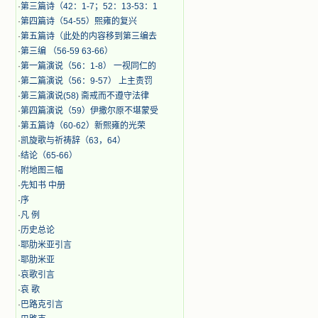
·
第三篇诗（42：1-7；52：13-53：1
·
第四篇诗（54-55）熙雍的复兴
·
第五篇诗（此处的内容移到第三编去
·
第三编 （56-59 63-66）
·
第一篇演说（56：1-8） 一视同仁的
·
第二篇演说（56：9-57） 上主责罚
·
第三篇演说(58) 斋戒而不遵守法律
·
第四篇演说（59）伊撒尔原不堪蒙受
·
第五篇诗（60-62）新熙雍的光荣
·
凯旋歌与祈祷辞（63，64）
·
结论（65-66）
·
附地图三幅
·
先知书 中册
·
序
·
凡 例
·
历史总论
·
耶肋米亚引言
·
耶肋米亚
·
哀歌引言
·
哀 歌
·
巴路克引言