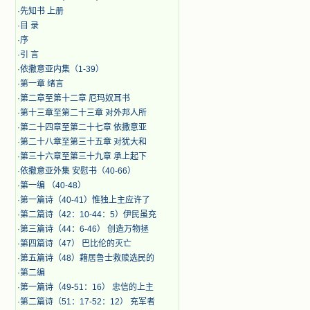
·
先知书 上册
·
目 录
·
序
·
引 言
·
​依撒意亚内集（1-39）
·
第一章 绪言
·
第二章至第十二章 厄玛奴耳书
·
第十三章至第二十三章 对外邦人所
·
第二十四章至第二十七章 依撒意亚
·
第二十八章至第三十五章 对犹大和
·
第三十六章至第三十九章 承上起下
·
依撒意亚外集 安慰书（40-66）
·
第一编 （40-48）
·
第一篇诗（40-41）惟独上主应许了
·
第二篇诗（42：10-44：5）伊民虽充
·
第三篇诗（44：6-46） 创造万物拯
·
第四篇诗（47） 巴比伦的灭亡
·
第五篇诗（48）藉居鲁士救赎选民的
·
第二编
·
第一篇诗（49-51：16） 忠信的上主
·
第二篇诗（51：17-52：12） 充军者