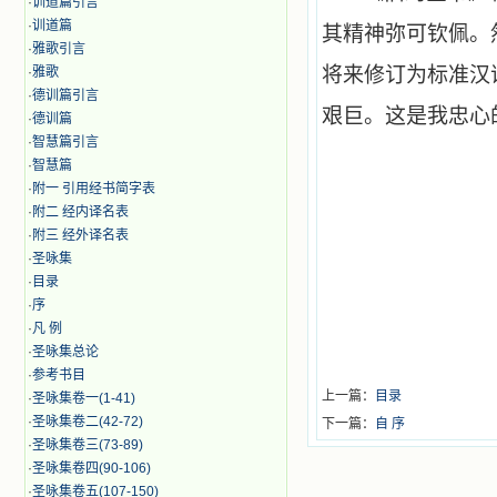
·
训道篇引言
·
训道篇
其精神弥可钦佩。
·
雅歌引言
将来修订为标准汉
·
雅歌
·
德训篇引言
艰巨。这是我忠心
·
德训篇
·
智慧篇引言
·
智慧篇
·
附一 引用经书简字表
·
附二 经内译名表
·
附三 经外译名表
·
圣咏集
·
目录
·
序
·
凡 例
·
圣咏集总论
·
参考书目
上一篇：
目录
·
圣咏集卷一(1-41)
·
圣咏集卷二(42-72)
下一篇：
自 序
·
圣咏集卷三(73-89)
·
圣咏集卷四(90-106)
·
圣咏集卷五(107-150)