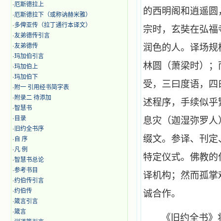
·
厄斯德拉上
的西明阁和逍遥圆
·
厄斯德拉下（或称讷赫米雅）
·
多俾亚传（拉丁通行本译文）
宗时，玄奘在弘福
·
友弟德传引言
·
友弟德传
润色的人。译场规
·
玛加伯引言
林圆（萧梁时）；
·
玛加伯上
·
玛加伯下
受，三曰度语，四
·
附一 引用经书简字表
·
附录二 待添加
述程序，手续似乎
·
智慧书
·
目录
息灾（迦湿弥罗人
·
旧约全书序
缀文。参译、刊定
·
自 序
·
凡 例
特定仪式。佛教的
·
智慧书总论
·
参考书目
译机构；然而孤掌
·
约伯传引言
·
约伯传
诚合作。
·
箴言引言
·
箴言
《旧约全书》