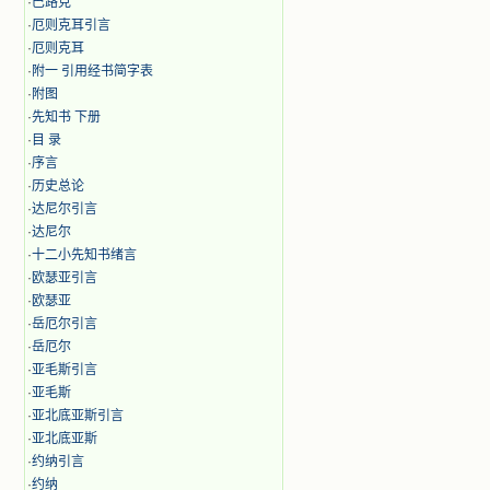
·
巴路克
·
厄则克耳引言
·
厄则克耳
·
附一 引用经书简字表
·
附图
·
先知书 下册
·
目 录
·
序言
·
历史总论
·
达尼尔引言
·
达尼尔
·
十二小先知书绪言
·
欧瑟亚引言
·
欧瑟亚
·
岳厄尔引言
·
岳厄尔
·
亚毛斯引言
·
亚毛斯
·
亚北底亚斯引言
·
亚北底亚斯
·
约纳引言
·
约纳