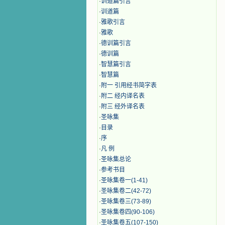
·
训道篇引言
·
训道篇
·
雅歌引言
·
雅歌
·
德训篇引言
·
德训篇
·
智慧篇引言
·
智慧篇
·
附一 引用经书简字表
·
附二 经内译名表
·
附三 经外译名表
·
圣咏集
·
目录
·
序
·
凡 例
·
圣咏集总论
·
参考书目
·
圣咏集卷一(1-41)
·
圣咏集卷二(42-72)
·
圣咏集卷三(73-89)
·
圣咏集卷四(90-106)
·
圣咏集卷五(107-150)