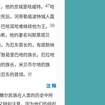
47
王，他的京城是哈威特。
哈
拉死后，河旁勒曷波特城人霞
50
子巴哈耳哈难继续他为王。
帕希，他的妻名叫默黑塔贝
后，为厄东首长的，有提默纳
2
敖曷里巴地的族长，厄拉地
地的族长，米贝帀尔地的族
⑰
是厄东的首领。
注 释
伊撒尔民族在人类的历史中所
又特别注意，因为他们的组织