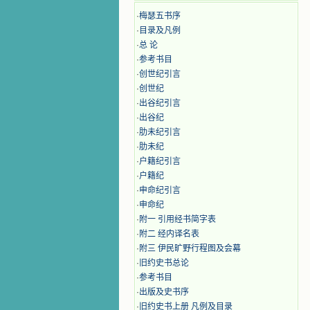
·
梅瑟五书序
·
目录及凡例
·
总 论
·
参考书目
·
创世纪引言
·
创世纪
·
出谷纪引言
·
出谷纪
·
肋未纪引言
·
肋未纪
·
户籍纪引言
·
户籍纪
·
申命纪引言
·
申命纪
·
附一 引用经书简字表
·
附二 经内译名表
·
附三 伊民旷野行程图及会幕
·
旧约史书总论
·
参考书目
·
出版及史书序
·
旧约史书上册 凡例及目录