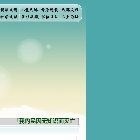
「我的民因无知识而灭亡。你弃掉知识，我也必弃掉