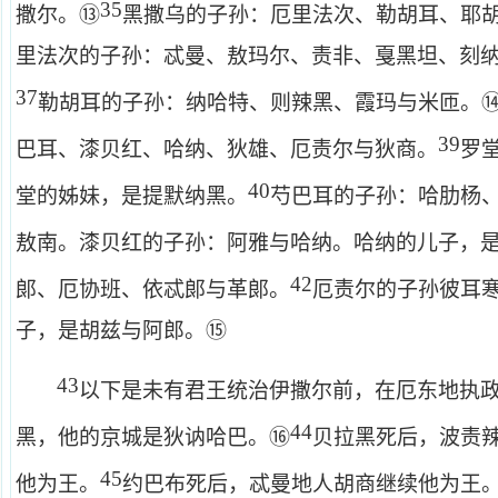
35
⑬
撒尔。
黑撒乌的子孙：厄里法次、勒胡耳、耶
里法次的子孙：忒曼、敖玛尔、责非、戛黑坦、刻
37
勒胡耳的子孙：纳哈特、则辣黑、霞玛与米匝。
39
巴耳、漆贝红、哈纳、狄雄、厄责尔与狄商。
罗
40
堂的姊妹，是提默纳黑。
芍巴耳的子孙：哈肋杨
敖南。漆贝红的子孙：阿雅与哈纳。哈纳的儿子，
42
郞、厄协班、依忒郞与革郞。
厄责尔的子孙彼耳
⑮
子，是胡兹与阿郎。
43
以下是未有君王统治伊撒尔前，在厄东地执
44
⑯
黑，他的京城是狄讷哈巴。
贝拉黑死后，波责
45
他为王。
约巴布死后，忒曼地人胡商继续他为王