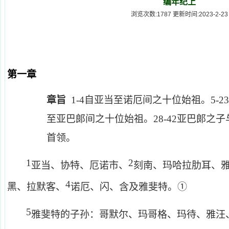
编年纪上
浏览次数:1787 更新时间:2023-2-23
第一章
章旨
1
-
4
自亚当至诺厄间之十位始祖。
5
-
23
至亚巴郞间之十位始祖。
28
-
42
亚巴郞之子
首领。
1
2
亚当、协特、厄诺市、
刻南、玛哈拉肋耳、
4
黑、拉默客、
诺厄、闪、含及雅斐特。①
5
雅斐特的子孙：哥默尔、玛哥格、玛待、雅汪