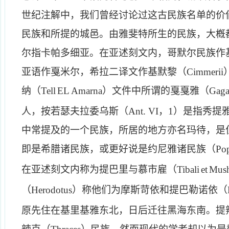
世纪注解中，我们曾经讨论过这古民族名单的价
民族和所提的城邑。由雅斐特所生的民族，大槪
尔指卡帕多细亚。在亚述刻文内，哥默尔民族作
亚语作戛米尔，希拉二译文作基默黎（
Cimmerii
纳（
Tell
EL
Amarna
）文件中所谓的戛戛雅（
Gaga
人，按若瑟夫拉委乌斯（
Ant
.
VI
，
1
）是指秀提
中常提及的一个民族，所居的地方亦名玛待，是
即是希腊诸民族，或更好说是约尼雅诸民族（
Pop
在亚述刻文内称为提巴里与慕市雇（
Tibali
et
Mus
（
Herodotus
）称他们为摩斯苛依和提巴勒诺依（
原先住在基里基雅东北，日后迁往黑海东南。提