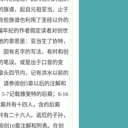
的族谱，起自元祖亚当，止于
有些族谱也利用了圣经以外的
编年纪的作者假定读者对创世
他的意思是：亚当生了协特，
，固有名字的写法，有时和创
的笔误，或是出于口音的变
章头四节内，记有洪水以前的
，请参阅创
5
章以后的注解和
，
5
-
7
记载雅斐特的后裔；
8
-
16
后裔共有十四人，含的后裔
共有二十六人。诺厄的子孙，
阅创
10
章注解和附表。在创