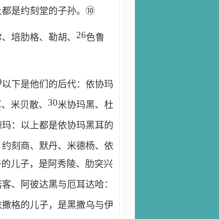
上都是约刻堂的子孙。⑩
26
尔、培肋格、勒胡、
色鲁
9
以下是他们的后代：依协玛
30
耳、米贝散、
米协玛黑、杜
德玛：以上都是依协玛黑耳的
、约刻商、默丹、米德杨、依
丹的儿子，是阿秀陵、肋突兴
诺客、阿彼达黑与厄耳达哈：
依撒格的儿子，是黑撒乌与伊