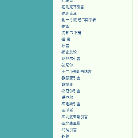
·
巴路克
·
厄则克耳引言
·
厄则克耳
·
附一 引用经书简字表
·
附图
·
先知书 下册
·
目 录
·
序言
·
历史总论
·
达尼尔引言
·
达尼尔
·
十二小先知书绪言
·
欧瑟亚引言
·
欧瑟亚
·
岳厄尔引言
·
岳厄尔
·
亚毛斯引言
·
亚毛斯
·
亚北底亚斯引言
·
亚北底亚斯
·
约纳引言
·
约纳