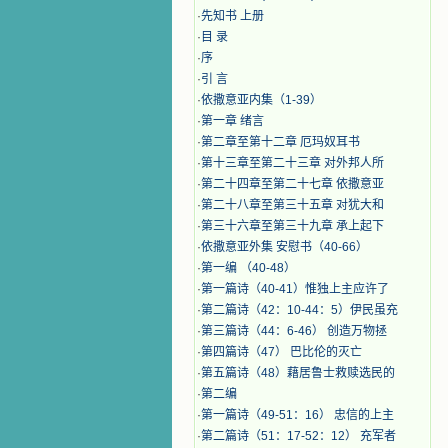
·
先知书 上册
·
目 录
·
序
·
引 言
·
​依撒意亚内集（1-39）
·
第一章 绪言
·
第二章至第十二章 厄玛奴耳书
·
第十三章至第二十三章 对外邦人所
·
第二十四章至第二十七章 依撒意亚
·
第二十八章至第三十五章 对犹大和
·
第三十六章至第三十九章 承上起下
·
依撒意亚外集 安慰书（40-66）
·
第一编 （40-48）
·
第一篇诗（40-41）惟独上主应许了
·
第二篇诗（42：10-44：5）伊民虽充
·
第三篇诗（44：6-46） 创造万物拯
·
第四篇诗（47） 巴比伦的灭亡
·
第五篇诗（48）藉居鲁士救赎选民的
·
第二编
·
第一篇诗（49-51：16） 忠信的上主
·
第二篇诗（51：17-52：12） 充军者