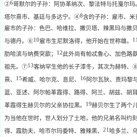
6
②
哥默尔的子孙：阿协革纳次、黎法特与托戛尔玛
8
塔尔熹市、基廷与多达宁。④
含的子孙：雇市、米
雇市的子孙：色巴、哈维拉、撒贝塔、辣黑玛与撒
10
1
与德丹。⑥
雇市生尼默洛得，他开始在世称雄。
12
肋哈滨与纳费突歆；
此外尚有帕忒鲁心、加色路
13
祖先。⑦
客纳罕生他的长子漆冬，其次为赫特、
15
16
熹、
希威、哈尔克、息尼、
阿尔瓦狄、责玛黎
蓝、亚述、阿尔帕革霞得、路得、阿兰、胡兹、胡
19
革霞得生赫贝尔的父亲协拉黑。
赫贝尔生了两个
为当他在世时，世人划分了土地，他的兄弟名叫约
21
得、霞肋夫、哈帀尔玛委特、雅辣黑、
哈多兰、