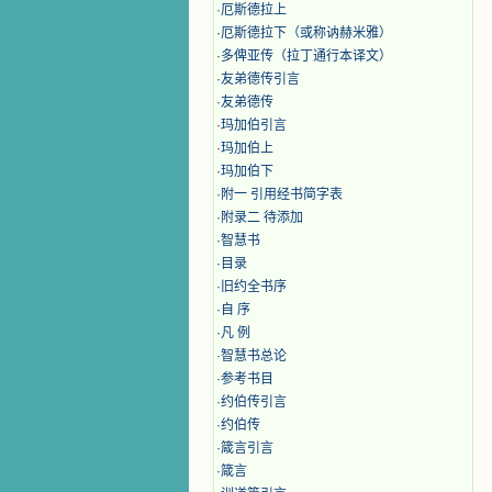
·
厄斯德拉上
·
厄斯德拉下（或称讷赫米雅）
·
多俾亚传（拉丁通行本译文）
·
友弟德传引言
·
友弟德传
·
玛加伯引言
·
玛加伯上
·
玛加伯下
·
附一 引用经书简字表
·
附录二 待添加
·
智慧书
·
目录
·
旧约全书序
·
自 序
·
凡 例
·
智慧书总论
·
参考书目
·
约伯传引言
·
约伯传
·
箴言引言
·
箴言