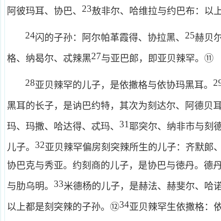
23
阿彼玛耳、协巴、
敖非尔、哈维拉与约巴布：以
24
25
闪的子孙：阿尔帕革霞得、协拉黑、
赫贝
27
⑪
格、纳曷尔、忒辣黑
与亚巴郞，即亚贝辣罕。
28
2
亚贝辣罕的儿子，是依撒格与依协玛黑耳。
黑耳的长子，是讷巴约特，其次为刻达尔、阿德贝
31
玛、玛撒、哈达得、忒玛、
耶突尔、纳非市与刻
32
儿子。
亚贝辣罕偏房刻突辣所生的儿子：齐默郞
协巴克与秀亚。约刻商的儿子，是协巴与徳丹。德
33
与肋乌明。
米德杨的儿子，是赫法、赫斐尔、哈
34
⑫
以上都是刻突辣的子孙。
亚贝辣罕生依撒格：