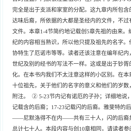
完全是出于支派和家室的分配。这九章内所包含
达味后裔，所依据的大都是圣经内的文件，不过
文件。本章
1
-
4
节简约地记载创
5
章先祖的由来。
纪的内容相当熟识，所以他只提及祖先的名字。
协特生了厄诺市等等。读者还该注意在编年纪内
世纪及别的经书的写法不一样。这或是出于钞胥
化。在本书内我们不太注意这样的小区别。在本
十位祖先，关于他们的名字的意义和他们的岁数
附注。 ②
5
-
23
节内记有诺厄的子孙；详细地说
记载含的后裔；
17
-
23
记载闪的后裔。雅斐特的
——尼默洛得不在内——共有三十人，闪的后裔
总计七十人。本段内容与创
10
章相同，请读者参