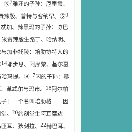
7
。③
雅汪的子孙：厄里霞、
9
责辣殷、普特与客纳罕。⑤
贝忒加。辣黑玛的子孙：协巴
1
米责辣殷生路丁、哈纳明、
歆与加非托陵：培肋协特人的
14
⑧
耶步息、阿摩黎、基尔戛
17
与哈玛提。⑨
闪的子孙：赫
18
耳、革忒尔与玛市。
阿尔帕
儿子：一个名叫培肋格——因
20
刻堂。
约刻堂生阿耳摩达
22
乌匝耳、狄刻拉、
赫巴耳、