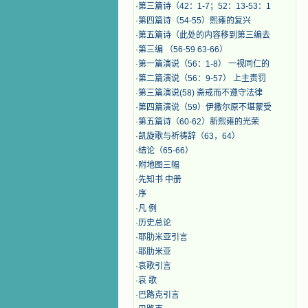
·
第三篇诗（42：1-7；52：13-53：1
·
第四篇诗（54-55）熙雍的复兴
·
第五篇诗（此处的内容移到第三编去
·
第三编 （56-59 63-66）
·
第一篇演说（56：1-8） 一视同仁的
·
第二篇演说（56：9-57） 上主责罚
·
第三篇演说(58) 斋戒而不遵守法律
·
第四篇演说（59）伊撒尔原不堪蒙受
·
第五篇诗（60-62）新熙雍的光荣
·
凯旋歌与祈祷辞（63，64）
·
结论（65-66）
·
附地图三幅
·
先知书 中册
·
序
·
凡 例
·
历史总论
·
耶肋米亚引言
·
耶肋米亚
·
哀歌引言
·
哀 歌
·
巴路克引言