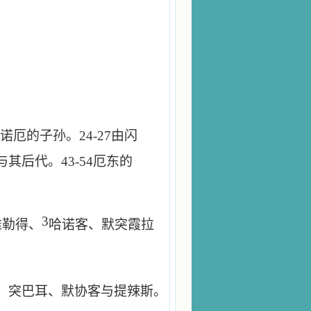
诺厄的子孙。
24
-
27
由闪
与其后代。
43
-
54
厄东的
3
雅勒得、
哈诺客、默突霞拉
、突巴耳、默协客与提辣斯。