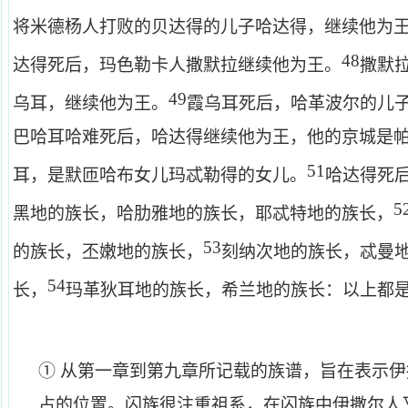
将米德杨人打败的贝达得的儿子哈达得，继续他为
48
达得死后，玛色勒卡人撒默拉继续他为王。
撒默
49
乌耳，继续他为王。
霞乌耳死后，哈革波尔的儿
巴哈耳哈难死后，哈达得继续他为王，他的京城是
51
耳，是默匝哈布女儿玛忒勒得的女儿。
哈达得死
5
黑地的族长，哈肋雅地的族长，耶忒特地的族长，
53
的族长，丕嫩地的族长，
刻纳次地的族长，忒曼
54
长，
玛革狄耳地的族长，希兰地的族长：以上都
① 从第一章到第九章所记载的族谱，旨在表示
占的位置。闪族很注重祖系，在闪族中伊撒尔人