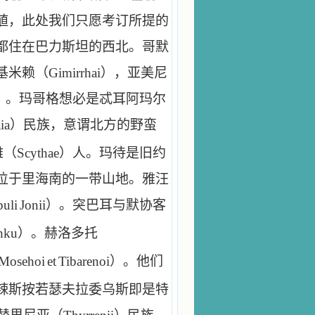
値，此处我们只愿考订所提的
都住在巴力斯坦的西北。哥默
基米赖（
Gimirrhai
），亚美尼
）。玛哥格想必是忒耳阿玛尔
ia
）民族，意谓北方的野蛮
雅（
Scythae
）人。玛待是旧约
位于里海南的一带山地。雅汪
uli
Jonii
）。突巴耳与默协客
hku
）。赫洛多托
Mosehoi
et
Tibarenoi
）。他们
辣斯按若瑟夫拉委乌斯即是特