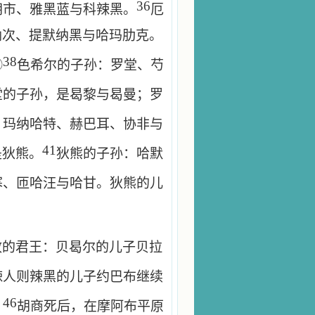
36
胡市、雅黑蓝与科辣黑。
厄
纳次、提默纳黑与哈玛肋克。
38
⑭
色希尔的子孙：罗堂、芍
堂的子孙，是曷黎与曷曼；罗
、玛纳哈特、赫巴耳、协非与
41
是狄熊。
狄熊的子孙：哈默
寒、匝哈汪与哈甘。狄熊的儿
政的君王：贝曷尔的儿子贝拉
辣人则辣黑的儿子约巴布继续
46
。
胡商死后，在摩阿布平原