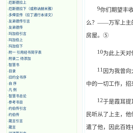
·
厄斯德拉上
9
·
厄斯德拉下（或称讷赫米雅）
你们期望丰
·
多俾亚传（拉丁通行本译文）
·
友弟德传引言
么？——万军上主
·
友弟德传
·
玛加伯引言
房屋。⑤
·
玛加伯上
·
玛加伯下
10
为此上天对
·
附一 引用经书简字表
·
附录二 待添加
·
智慧书
11
因为我曾向
·
目录
·
旧约全书序
中的一切工作，招
·
自 序
·
凡 例
·
智慧书总论
12
于是霞耳提
·
参考书目
·
约伯传引言
民听从了上主，他
·
约伯传
·
箴言引言
遣了他，因此百姓
·
箴言