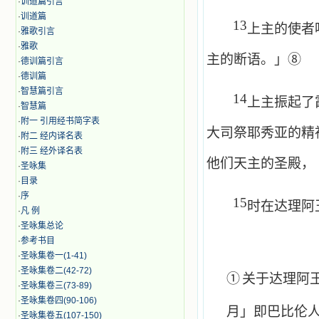
·
训道篇引言
·
训道篇
13
上主的使者
·
雅歌引言
·
雅歌
主的断语。」⑧
·
德训篇引言
·
德训篇
·
智慧篇引言
14
上主振起了
·
智慧篇
·
附一 引用经书简字表
大司祭耶秀亚的精
·
附二 经内译名表
·
附三 经外译名表
他们天主的圣殿，
·
圣咏集
·
目录
·
序
15
时在达理阿
·
凡 例
·
圣咏集总论
·
参考书目
·
圣咏集卷一(1-41)
·
圣咏集卷二(42-72)
①
关于达理阿
·
圣咏集卷三(73-89)
·
圣咏集卷四(90-106)
月」即巴比伦
·
圣咏集卷五(107-150)