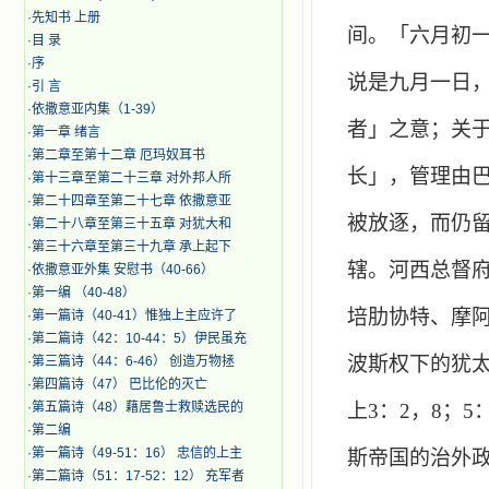
·
先知书 上册
间。「六月初
·
目 录
·
序
说是九月一日
·
引 言
·
​依撒意亚内集（1-39）
者」之意；关
·
第一章 绪言
·
第二章至第十二章 厄玛奴耳书
长」，管理由
·
第十三章至第二十三章 对外邦人所
·
第二十四章至第二十七章 依撒意亚
被放逐，而仍
·
第二十八章至第三十五章 对犹大和
·
第三十六章至第三十九章 承上起下
辖。河西总督
·
依撒意亚外集 安慰书（40-66）
·
第一编 （40-48）
培肋协特、摩
·
第一篇诗（40-41）惟独上主应许了
·
第二篇诗（42：10-44：5）伊民虽充
波斯权下的犹
·
第三篇诗（44：6-46） 创造万物拯
·
第四篇诗（47） 巴比伦的灭亡
·
第五篇诗（48）藉居鲁士救赎选民的
上
3
：
2
，
8
；
5
·
第二编
·
第一篇诗（49-51：16） 忠信的上主
斯帝国的治外
·
第二篇诗（51：17-52：12） 充军者