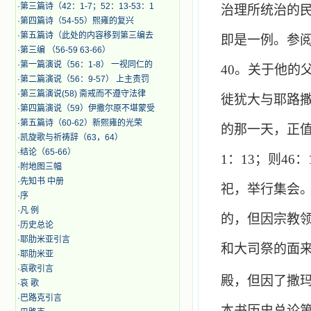
·
第三篇诗（42：1-7；52：13-53：1
治理所统治的
·
第四篇诗（54-55）熙雍的复兴
·
第五篇诗（此处的内容移到第三编去
即是一例。参
·
第三编 （56-59 63-66）
·
第一篇演说（56：1-8） 一视同仁的
40
。关于他的
·
第二篇演说（56：9-57） 上主责罚
·
第三篇演说(58) 斋戒而不遵守法律
徙犹大与耶路
·
第四篇演说（59）伊撒尔原不堪蒙受
·
第五篇诗（60-62）新熙雍的光荣
的那一天，正
·
凯旋歌与祈祷辞（63，64）
·
结论（65-66）
1
：
13
；则
46
：
·
附地图三幅
·
先知书 中册
祀，举行集会
·
序
·
凡 例
的，但因宗教
·
历史总论
·
耶肋米亚引言
和大司祭的面
·
耶肋米亚
·
哀歌引言
殿，但因了撒
·
哀 歌
·
巴路克引言
本书历史总论