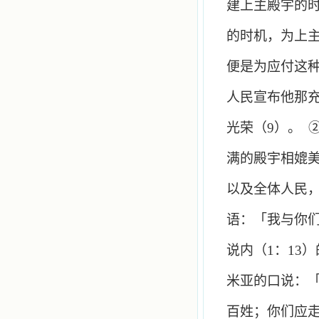
建上主殿宇的
的时机，为上
便是为应付这
人民宣布他那
光荣（
9
）。
满的殿宇相媲
以及全体人民
语：「我与你
说内（
1
：
13
）
米亚的口说：
百姓；你们应