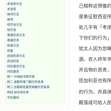
·
米该亚引言
己相称这预像
·
米该亚
·
纳鸿引言
是象征默西亚
·
纳鸿
·
哈巴谷引言
处几乎有「考
·
哈巴谷
·
索福尼亚引言
下你们的行为
·
索福尼亚
·
哈盖引言
犹太人因为忽
·
哈盖
·
匝加利亚引言
源。农人终年
·
匝加利亚
·
玛拉基亚引言
并且物价昂贵
·
玛拉基亚
·
附一 引用经书简字表
匝加利亚也有
·
附二 波斯阿革门朝代世系表
·
附三 拉歌和色娄苛两朝代世系表
的行为，并具
·
附四 经内译名表
·
写在最后
殿落成可给人