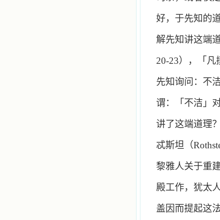
好，于先知的
解先知讲这端
20-23
），「凡
先知询问：不
谓：「不洁」
讲了这端道理
忒斯坦（
Rothst
黎雅人关于重
殿工作，犹太
盖因而提起这