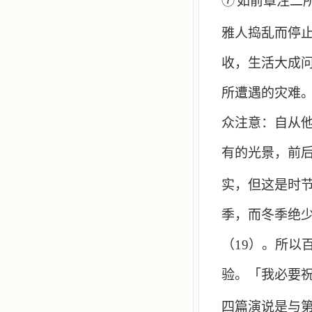
⑦
如前章注二
雅人捣乱而停
收，生活大成
所遭遇的灾难
众注意：自从
有的光景，前
实，但这是时
季，而冬季绝
（
19
）。所以
验。「我必要
四篇演说是与