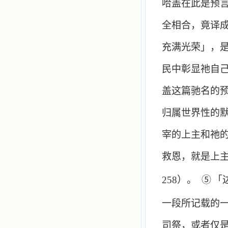
哈盖在此是预
全相合，竟译
充满光荣」，
民中彰显祂自
盖这篇驰名的
归属世界性的
宰的上主和祂
救恩，就是上
258
）。
⑤
「
一段所记载的
司祭，或者仅