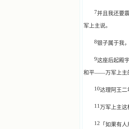
7
并且我还要
军上主说。
8
银子属于我
9
这座后起殿
和平——万军上主
10
达理阿王二
11
万军上主这
12
「如果有人