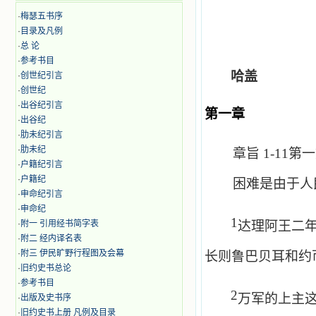
·
梅瑟五书序
·
目录及凡例
·
总 论
·
参考书目
哈盖
·
创世纪引言
·
创世纪
·
出谷纪引言
第一章
·
出谷纪
·
肋未纪引言
·
肋未纪
章旨
1-11
第一
·
户籍纪引言
·
户籍纪
困难是由于人
·
申命纪引言
·
申命纪
1
·
附一 引用经书简字表
达理阿王二
·
附二 经内译名表
·
附三 伊民旷野行程图及会幕
长则鲁巴贝耳和约
·
旧约史书总论
·
参考书目
2
万军的上主
·
出版及史书序
·
旧约史书上册 凡例及目录