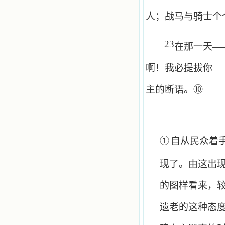
人；战马与骑士个
23
在那一天—
啊！我必提拔你—
主的断语。⑩
①
自从民众着
现了。由这出
的图样看来，
遗老的这种态