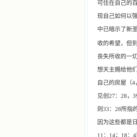
可住在自己的
现自己如何以
中已暗示了新
收的希望，但
丧失所收的一
想天主赐给他
自己的房屋（
4
见创
27
：
28
，
3
则
33
：
28
所指
因为这些都是
11
：
14
；
18
：
4