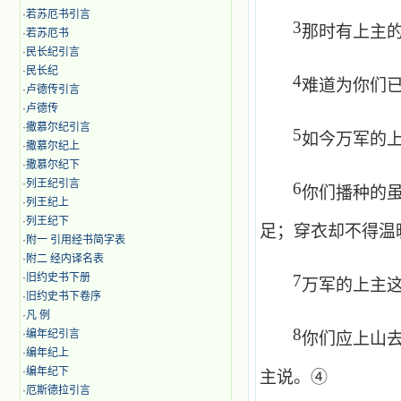
·
若苏厄书引言
3
那时有上主
·
若苏厄书
·
民长纪引言
·
民长纪
4
难道为你们
·
卢德传引言
·
卢德传
·
撒慕尔纪引言
5
如今万军的
·
撒慕尔纪上
·
撒慕尔纪下
·
列王纪引言
6
你们播种的
·
列王纪上
·
列王纪下
足；穿衣却不得温
·
附一 引用经书简字表
·
附二 经内译名表
·
旧约史书下册
7
万军的上主
·
旧约史书下卷序
·
凡 例
8
·
编年纪引言
你们应上山
·
编年纪上
·
编年纪下
主说。④
·
厄斯德拉引言