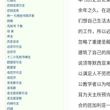
·
巴路克
·
厄则克耳引言
余年之久。在
·
厄则克耳
·
附一 引用经书简字表
们想自己生活
·
附图
·
先知书 下册
的工作，所以
·
目 录
·
序言
忽略了重建圣
·
历史总论
·
达尼尔引言
建筑了自己的
·
达尼尔
·
十二小先知书绪言
·
欧瑟亚引言
说须等默西亚
·
欧瑟亚
·
岳厄尔引言
以满足人不劳
·
岳厄尔
·
亚毛斯引言
公教学者以为
·
亚毛斯
·
亚北底亚斯引言
耳为天主所预
·
亚北底亚斯
·
约纳引言
合的匝加利亚
·
约纳