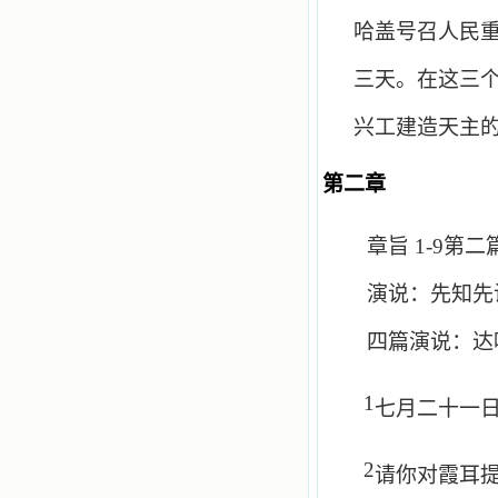
哈盖号召人民
三天。在这三
兴工建造天主
第二章
章旨
1-9
第二
演说：先知先
四篇演说：达
1
七月二十一
2
请你对霞耳