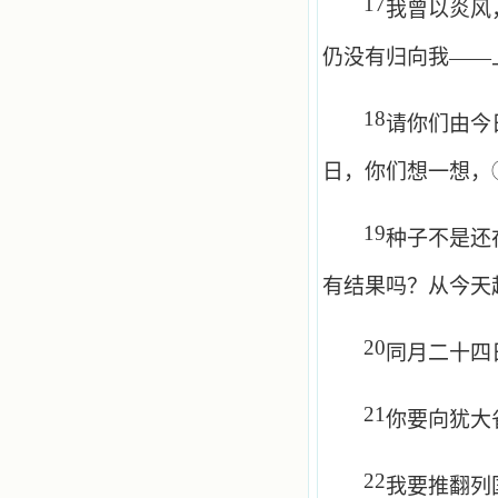
17
我曾以炎风
仍没有归向我——
18
请你们由今
日，你们想一想，
19
种子不是还
有结果吗？从今天
20
同月二十四
21
你要向犹大
22
我要推翻列