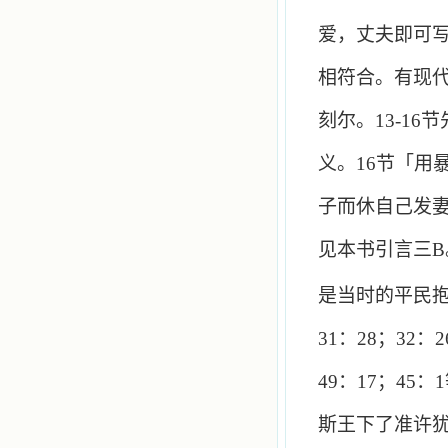
爱，丈夫即可
相符合。有现
刻尔。
13-16
节
义。
16
节「用
子而休自己发
见本书引言三
B
是当时的平民
31
：
28
；
32
：
2
49
：
17
；
45
：
1
斯王下了准许