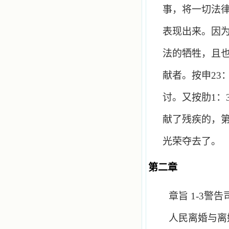
事，将一切法
表现出来。因
法的牺牲，且
献者。按申
23
讨。又按肋
1
：
献了残疾的，
光荣夺去了。
第二章
章旨
1-3
警告
人民离婚与离