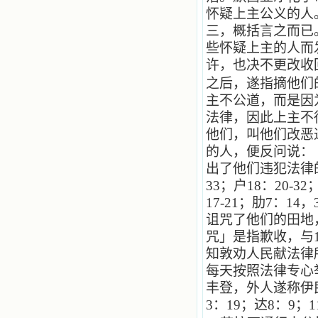
怀疑上主公义的人
三，概括言之而已
些怀疑上主的人而
许，也决不更改收
之后，遂指摘他们
主不公道，而是因
法律，因此上主不
他们，叫他们改恶
的人，便反问说：
出了他们违犯法律
33
；户
18
：
20-32
17-21
；肋
7
：
14
，
诅咒了他们的田地
咒」是指歉收，与
知敦劝人民献法律
每天按照法律专心
丰登，外人遂称伊
3
：
19
；达
8
：
9
；
1