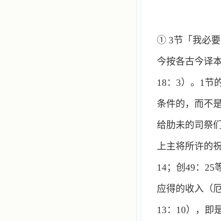
①
3
节「我必要
今按各古今译
18
：
3
）。
1
节
条件的，而不
给肋未的司祭
上主将所许的
14
；创
49
：
25
应得的收入（
13
：
10
），即