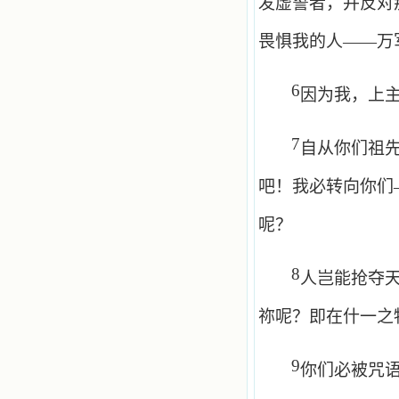
发虚誓者，并反对
畏惧我的人——万
6
因为我，上
7
自从你们祖
吧！我必转向你们
呢？
8
人岂能抢夺
祢呢？即在什一之
9
你们必被咒