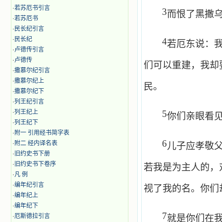
·
若苏厄书引言
3
而恨了黑撒
·
若苏厄书
·
民长纪引言
·
民长纪
4
若厄东说：
·
卢德传引言
·
卢德传
们可以重建，我却
·
撒慕尔纪引言
·
撒慕尔纪上
民。
·
撒慕尔纪下
·
列王纪引言
·
列王纪上
5
你们亲眼看
·
列王纪下
·
附一 引用经书简字表
6
·
附二 经内译名表
儿子应孝敬
·
旧约史书下册
·
旧约史书下卷序
若我是为主人的，
·
凡 例
·
编年纪引言
视了我的名。你们
·
编年纪上
·
编年纪下
7
·
厄斯德拉引言
就是你们在