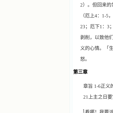
2
）。但回来的
（厄上
4
：
1-5
23
；厄下
1
：
3
剥削，以致他
义的心情。「
怒。
第三章
章旨
1-6
正义
21
上主之日要
1
看哪！我要