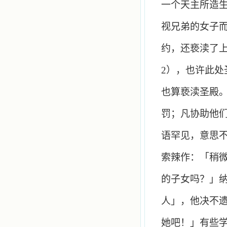
一个天主所造
视兄弟的女子
约，还亵渎了
2
），也许此处
也算亵渎圣殿
罚；凡协助他
语罕见，意思
索辣作：「稍
的子女吗？」
人」，他决不
她吧！」有些