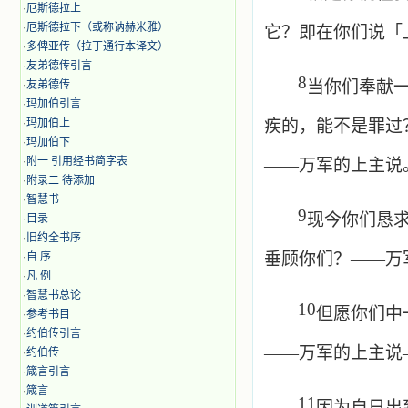
·
厄斯德拉上
·
厄斯德拉下（或称讷赫米雅）
它？即在你们说「
·
多俾亚传（拉丁通行本译文）
·
友弟德传引言
8
当你们奉献
·
友弟德传
·
玛加伯引言
·
玛加伯上
疾的，能不是罪过
·
玛加伯下
·
附一 引用经书简字表
——万军的上主说
·
附录二 待添加
·
智慧书
9
现今你们恳
·
目录
·
旧约全书序
垂顾你们？——万
·
自 序
·
凡 例
·
智慧书总论
10
但愿你们中
·
参考书目
·
约伯传引言
——万军的上主说
·
约伯传
·
箴言引言
·
箴言
11
因为自日出