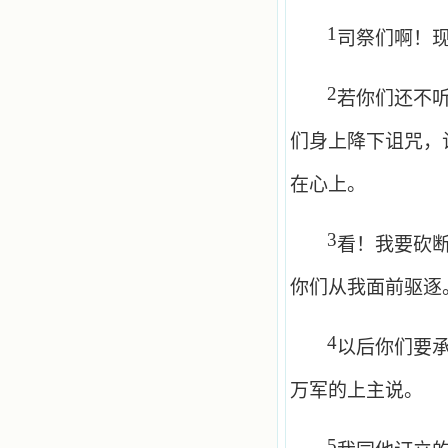
1
司祭们啊！
2
若你们还不
们身上降下诅咒，
在心上。
3
看！我要砍
你们从我面前驱逐
4
以后你们要
万军的上主说。
5