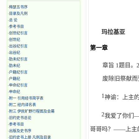
·
梅瑟五书序
·
目录及凡例
·
总 论
·
参考书目
玛拉基亚
·
创世纪引言
·
创世纪
·
出谷纪引言
第一章
·
出谷纪
·
肋未纪引言
章旨
1
题目。
·
肋未纪
·
户籍纪引言
废除旧祭献而
·
户籍纪
·
申命纪引言
·
申命纪
1
神谕：上主
·
附一 引用经书简字表
·
附二 经内译名表
·
附三 伊民旷野行程图及会幕
2
我爱了你们
·
旧约史书总论
·
参考书目
哥哥吗？——上主
·
出版及史书序
·
旧约史书上册 凡例及目录