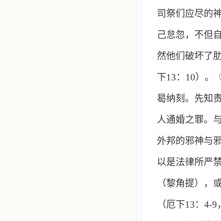
司祭们应尽的
己怠忽，不但
然他们破坏了
下
13
：
10
）。
曷纳刻。先知
人通婚之罪。
外邦的邪神与
以是法律所严
（黎角提），
（厄下
13
：
4-9