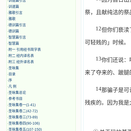
·
训道篇引言
·
训道篇
祭，且献纯洁的祭
·
雅歌引言
·
雅歌
·
德训篇引言
12
但你们亵渎
·
德训篇
·
智慧篇引言
可轻贱的」时候。
·
智慧篇
·
附一 引用经书简字表
·
附二 经内译名表
13
你们还说：
·
附三 经外译名表
·
圣咏集
来了夺来的、跛腿
·
目录
·
序
·
凡 例
14
那骗子是可
·
圣咏集总论
·
参考书目
残疾的。因为我是
·
圣咏集卷一(1-41)
·
圣咏集卷二(42-72)
·
圣咏集卷三(73-89)
·
圣咏集卷四(90-106)
·
圣咏集卷五(107-150)