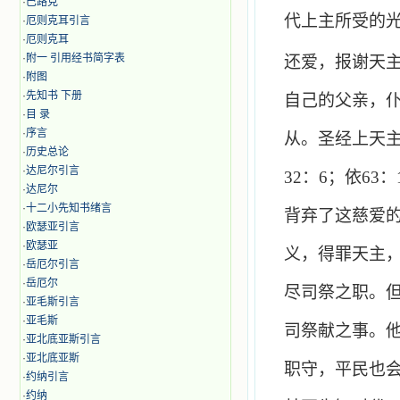
·
巴路克
代上主所受的
·
厄则克耳引言
·
厄则克耳
·
附一 引用经书简字表
还爱，报谢天
·
附图
·
先知书 下册
自己的父亲，
·
目 录
·
序言
从。圣经上天
·
历史总论
·
达尼尔引言
32
：
6
；依
63
：
·
达尼尔
·
十二小先知书绪言
背弃了这慈爱
·
欧瑟亚引言
·
欧瑟亚
义，得罪天主
·
岳厄尔引言
·
岳厄尔
尽司祭之职。
·
亚毛斯引言
·
亚毛斯
司祭献之事。
·
亚北底亚斯引言
·
亚北底亚斯
职守，平民也
·
约纳引言
·
约纳