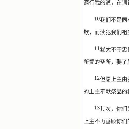
遵行我的道，在训
10
我们不是同
欺，而渎犯我们祖
11
犹大不守忠
所爱的圣所，娶了
12
但愿上主由
的上主奉献祭品的
13
其次，你们
上主不再垂顾你们