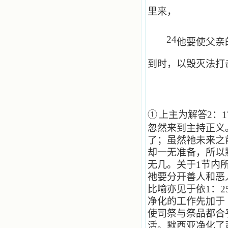
里来，
24
他要使父亲
到时，以毁灭法打
①
上主为解答
2
：
1
忽然来到主持正义
了；虽然祂未来之
却一无准备，所以
无几。关于
1
节内
祂要分开善人和恶
比喻亦见于依
1
：
2
净化的工作先加于
使司祭与祭品都合
活。默西亚净化了