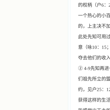
的权柄（户
6
：
一个热心的小
的，上主决不
此处先知可用
意（咏
10
：
15
夺去他们的收
②
4-9
先知再进
们祖先所立的
约，见户
25
：
1
获得这样的生