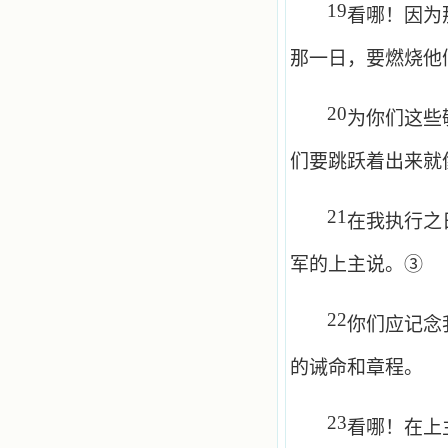
19
看哪！因为
那一日，要燃烧他
20
为你们这些
们要跳跃着出来就
21
在我执行之
军的上主说。③
22
你们应记念
的诫命和章程。
23
看哪！在上