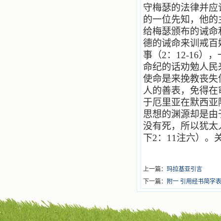
守梅瑟的法律并应
的一位先知，他的
给梅瑟颁布的诫命
德的诫命来训戒百
事（
2
：
12-16
），
命纪的话劝勉人民
使命是来挽教丧失
人的善表，免得在
于厄里亚在默西亚
思想的渊源却是由
没有死，所以犹太
下
2
：
11
注六）。
上一篇：
玛拉基亚引言
下一篇：
附一 引用经书简字