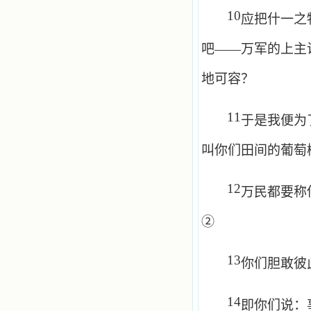
10
应把什一之
吧——万军的上主
地可容？
11
于是我便为
叫你们田间的葡萄
12
万民都要称
②
13
你们胆敢彼
14
即你们说：