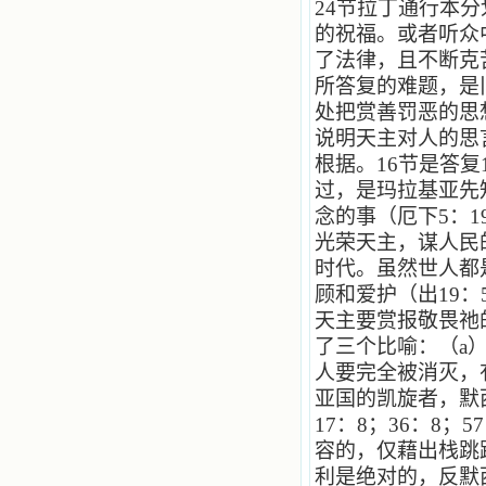
24
节拉丁通行本分
的祝福。或者听众
了法律，且不断克
所答复的难题，是
处把赏善罚恶的思
说明天主对人的思
根据。
16
节是答复
过，是玛拉基亚先
念的事（厄下
5
：
1
光荣天主，谋人民
时代。虽然世人都
顾和爱护（出
19
：
天主要赏报敬畏祂
了三个比喻：（
a
人要完全被消灭，
亚国的凯旋者，默
17
：
8
；
36
：
8
；
57
容的，仅藉出栈跳
利是绝对的，反默