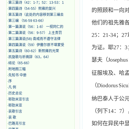
·
第三篇诗（42：1-7；52：13-53：1
·
第四篇诗（54-55）熙雍的复兴
的照顾和一向
·
第五篇诗（此处的内容移到第三编去
·
第三编 （56-59 63-66）
他们的祖先雅
·
第一篇演说（56：1-8） 一视同仁的
·
第二篇演说（56：9-57） 上主责罚
25
：
21-34
；
27
·
第三篇演说(58) 斋戒而不遵守法律
·
第四篇演说（59）伊撒尔原不堪蒙受
为证。耶
27
：
3
·
第五篇诗（60-62）新熙雍的光荣
·
凯旋歌与祈祷辞（63，64）
瑟夫（
Josephus
·
结论（65-66）
·
附地图三幅
征服埃及、哈
·
先知书 中册
·
序
（
Diodorus
Sicu
·
凡 例
·
历史总论
纳巴泰人于公
·
耶肋米亚引言
·
耶肋米亚
（列下
14
：
7
）
·
哀歌引言
·
哀 歌
如何在异民中
·
巴路克引言