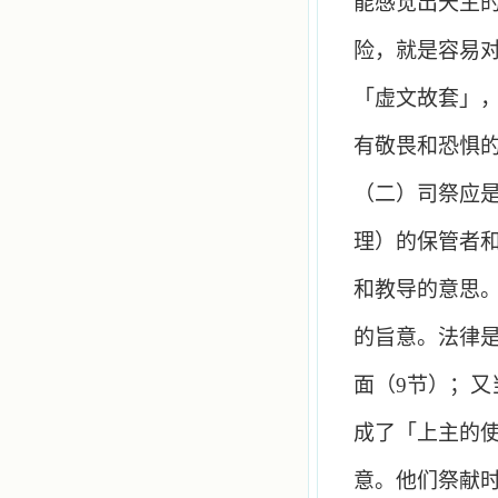
能感觉出天主
险，就是容易
「虚文故套」
有敬畏和恐惧
（二）司祭应
理）的保管者
和教导的意思
的旨意。法律
面（
9
节）；又
成了「上主的
意。他们祭献