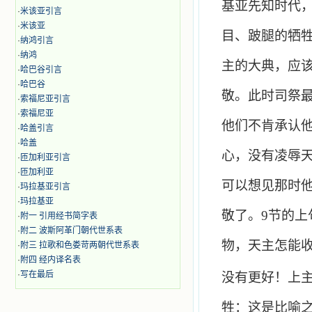
基亚先知时代
·
米该亚引言
·
米该亚
目、跛腿的牺
·
纳鸿引言
·
纳鸿
主的大典，应
·
哈巴谷引言
·
哈巴谷
敬。此时司祭
·
索福尼亚引言
·
索福尼亚
他们不肯承认
·
哈盖引言
·
哈盖
心，没有凌辱
·
匝加利亚引言
·
匝加利亚
可以想见那时
·
玛拉基亚引言
·
玛拉基亚
敬了。
9
节的上
·
附一 引用经书简字表
·
附二 波斯阿革门朝代世系表
物，天主怎能
·
附三 拉歌和色娄苛两朝代世系表
·
附四 经内译名表
·
写在最后
没有更好！上
牲：这是比喻