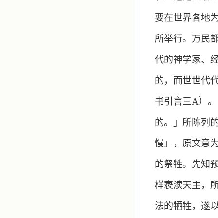
要在世界各地
所举行。万民
代的神学家、
的，而世世代
书引言三
A
）。
的。」所陈列
慢」，原文意
的祭牲。先知
样亵渎天主，
法的牺牲，遂