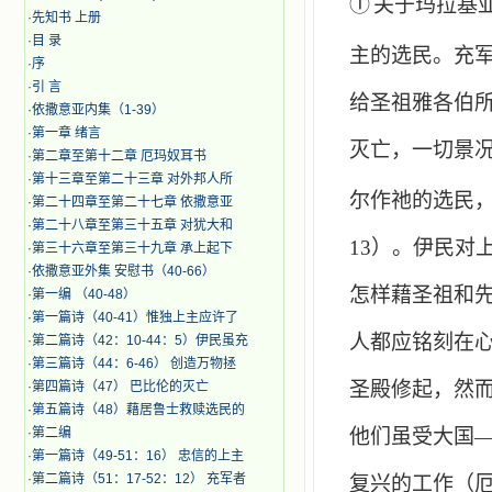
①
关于玛拉基
·
先知书 上册
·
目 录
主的选民。充
·
序
·
引 言
给圣祖雅各伯
·
​依撒意亚内集（1-39）
·
第一章 绪言
灭亡，一切景
·
第二章至第十二章 厄玛奴耳书
·
第十三章至第二十三章 对外邦人所
尔作祂的选民
·
第二十四章至第二十七章 依撒意亚
·
第二十八章至第三十五章 对犹大和
13
）。伊民对
·
第三十六章至第三十九章 承上起下
·
依撒意亚外集 安慰书（40-66）
怎样藉圣祖和
·
第一编 （40-48）
·
第一篇诗（40-41）惟独上主应许了
人都应铭刻在
·
第二篇诗（42：10-44：5）伊民虽充
·
第三篇诗（44：6-46） 创造万物拯
圣殿修起，然
·
第四篇诗（47） 巴比伦的灭亡
·
第五篇诗（48）藉居鲁士救赎选民的
·
第二编
他们虽受大国
·
第一篇诗（49-51：16） 忠信的上主
·
第二篇诗（51：17-52：12） 充军者
复兴的工作（