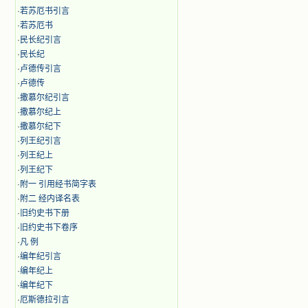
·
若苏厄书引言
·
若苏厄书
·
民长纪引言
·
民长纪
·
卢德传引言
·
卢德传
·
撒慕尔纪引言
·
撒慕尔纪上
·
撒慕尔纪下
·
列王纪引言
·
列王纪上
·
列王纪下
·
附一 引用经书简字表
·
附二 经内译名表
·
旧约史书下册
·
旧约史书下卷序
·
凡 例
·
编年纪引言
·
编年纪上
·
编年纪下
·
厄斯德拉引言