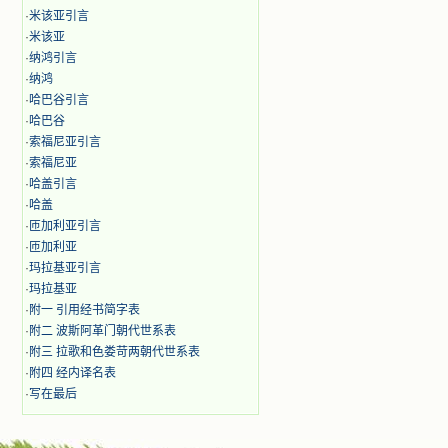
·
米该亚引言
·
米该亚
·
纳鸿引言
·
纳鸿
·
哈巴谷引言
·
哈巴谷
·
索福尼亚引言
·
索福尼亚
·
哈盖引言
·
哈盖
·
匝加利亚引言
·
匝加利亚
·
玛拉基亚引言
·
玛拉基亚
·
附一 引用经书简字表
·
附二 波斯阿革门朝代世系表
·
附三 拉歌和色娄苛两朝代世系表
·
附四 经内译名表
·
写在最后