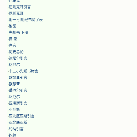
·
巴路克
·
厄则克耳引言
·
厄则克耳
·
附一 引用经书简字表
·
附图
·
先知书 下册
·
目 录
·
序言
·
历史总论
·
达尼尔引言
·
达尼尔
·
十二小先知书绪言
·
欧瑟亚引言
·
欧瑟亚
·
岳厄尔引言
·
岳厄尔
·
亚毛斯引言
·
亚毛斯
·
亚北底亚斯引言
·
亚北底亚斯
·
约纳引言
·
约纳