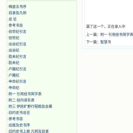
·
梅瑟五书序
·
目录及凡例
·
总 论
·
参考书目
漏了这一个，正在录入中
·
创世纪引言
上一篇：
附一 引用经书简字
·
创世纪
下一篇：
智慧书
·
出谷纪引言
·
出谷纪
·
肋未纪引言
·
肋未纪
·
户籍纪引言
·
户籍纪
·
申命纪引言
·
申命纪
·
附一 引用经书简字表
·
附二 经内译名表
·
附三 伊民旷野行程图及会幕
·
旧约史书总论
·
参考书目
·
出版及史书序
·
旧约史书上册 凡例及目录