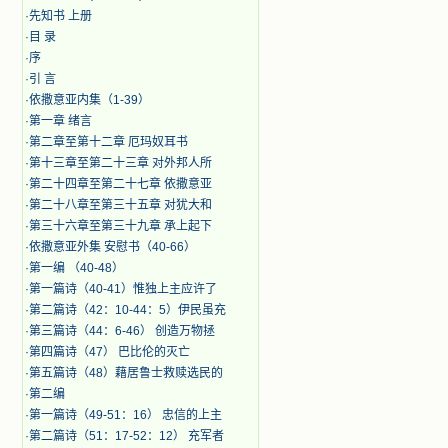
·
先知书 上册
·
目 录
·
序
·
引 言
·
​依撒意亚内集（1-39）
·
第一章 绪言
·
第二章至第十二章 厄玛奴耳书
·
第十三章至第二十三章 对外邦人所
·
第二十四章至第二十七章 依撒意亚
·
第二十八章至第三十五章 对犹大和
·
第三十六章至第三十九章 承上起下
·
依撒意亚外集 安慰书（40-66）
·
第一编 （40-48）
·
第一篇诗（40-41）惟独上主应许了
·
第二篇诗（42：10-44：5）伊民虽充
·
第三篇诗（44：6-46） 创造万物拯
·
第四篇诗（47） 巴比伦的灭亡
·
第五篇诗（48）藉居鲁士救赎选民的
·
第二编
·
第一篇诗（49-51：16） 忠信的上主
·
第二篇诗（51：17-52：12） 充军者