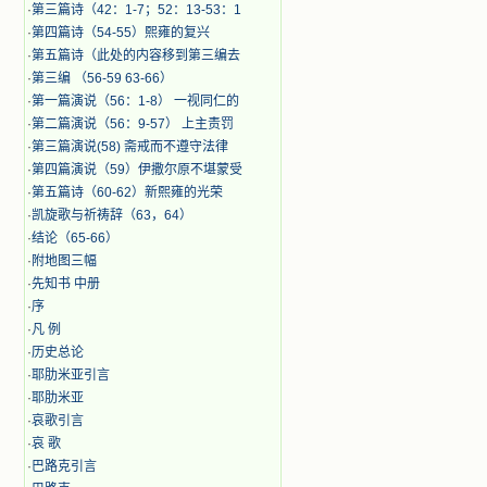
·
第三篇诗（42：1-7；52：13-53：1
·
第四篇诗（54-55）熙雍的复兴
·
第五篇诗（此处的内容移到第三编去
·
第三编 （56-59 63-66）
·
第一篇演说（56：1-8） 一视同仁的
·
第二篇演说（56：9-57） 上主责罚
·
第三篇演说(58) 斋戒而不遵守法律
·
第四篇演说（59）伊撒尔原不堪蒙受
·
第五篇诗（60-62）新熙雍的光荣
·
凯旋歌与祈祷辞（63，64）
·
结论（65-66）
·
附地图三幅
·
先知书 中册
·
序
·
凡 例
·
历史总论
·
耶肋米亚引言
·
耶肋米亚
·
哀歌引言
·
哀 歌
·
巴路克引言