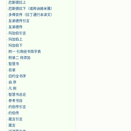
·
厄斯德拉上
·
厄斯德拉下（或称讷赫米雅）
·
多俾亚传（拉丁通行本译文）
·
友弟德传引言
·
友弟德传
·
玛加伯引言
·
玛加伯上
·
玛加伯下
·
附一 引用经书简字表
·
附录二 待添加
·
智慧书
·
目录
·
旧约全书序
·
自 序
·
凡 例
·
智慧书总论
·
参考书目
·
约伯传引言
·
约伯传
·
箴言引言
·
箴言