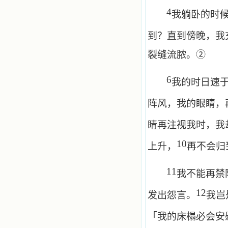
4
我躺卧的时
到？直到傍晚，我
裂缝流脓。②
6
我的时日速
阵风，我的眼睛，
睛再注视我时，我
10
上升，
再不会归
11
我不能再禁
12
发出怨言。
我岂
「我的床榻必会安