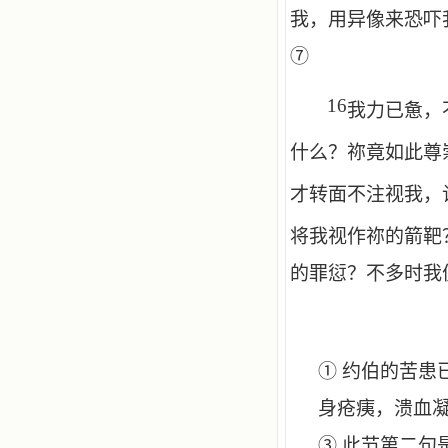
我，用异像来恐吓
⑦
16
我力已惫，
什么？祢竟如此尊
才转面不注视我，
将我视作祢的箭靶
的罪愆？不多时我
① 约伯的苦患
身疮痍，溃血
③ 此节第二