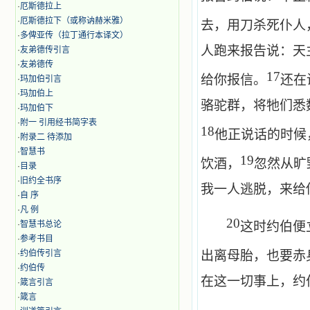
·
厄斯德拉上
·
厄斯德拉下（或称讷赫米雅）
去，用刀杀死仆人
·
多俾亚传（拉丁通行本译文）
人跑来报告说：天
·
友弟德传引言
·
友弟德传
17
给你报信。
还在
·
玛加伯引言
·
玛加伯上
骆驼群，将牠们悉
·
玛加伯下
·
附一 引用经书简字表
18
他正说话的时候
·
附录二 待添加
·
智慧书
19
饮酒，
忽然从旷
·
目录
·
旧约全书序
我一人逃脱，来给
·
自 序
·
凡 例
20
·
智慧书总论
这时约伯便
·
参考书目
·
约伯传引言
出离母胎，也要赤
·
约伯传
在这一切事上，约
·
箴言引言
·
箴言