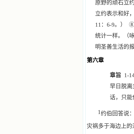
原野的顽石立
立约表示和好
11
：
6
-
9
。） 
统计一样。（
明圣善生活的
第六章
章旨
1-1
早日脱离
话，只能
1
约伯回答说
灾祸多于海边上的