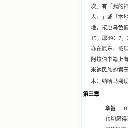
次」有「我的
人，」或「本
地，按厄乌色
15
；耶
49
：
7
，
亦在厄东，按
阿拉伯书籍上
米讷民族的君
木：纳哈马离
第三章
章旨
1-1
19
切愿得