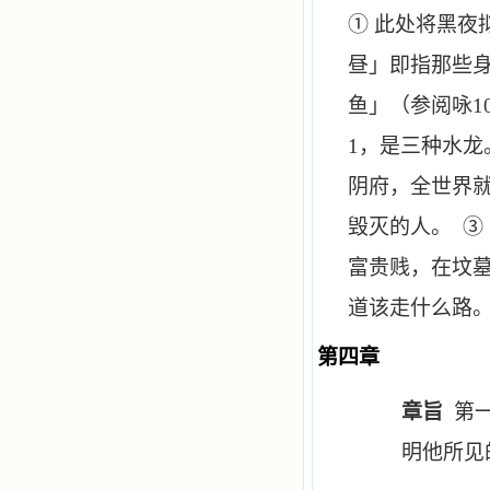
① 此处将黑夜
昼」即指那些
鱼」（参阅咏
1
1
，是三种水龙
阴府，全世界
毁灭的人。 ③
富贵贱，在坟墓
道该走什么路
第四章
章旨
第
明他所见