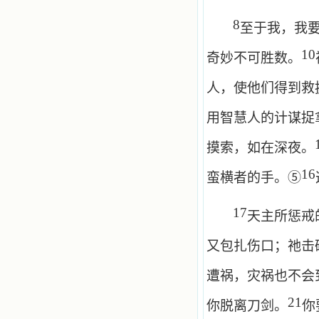
8
至于我，我
10
奇妙不可胜数。
人，使他们得到救
用智慧人的计谋捉
摸索，如在深夜。
16
蛮横者的手。⑤
17
天主所惩戒
又包扎伤口；祂击
遭祸，灾祸也不会
21
你脱离刀剑。
你