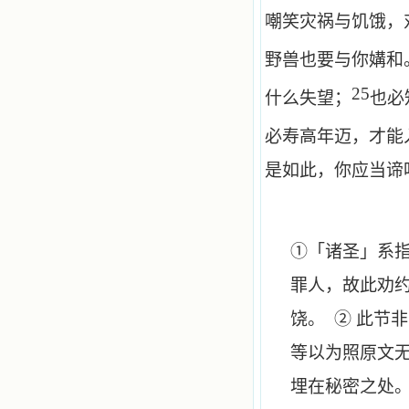
嘲笑灾祸与饥饿，
野兽也要与你媾和
25
什么失望；
也必
必寿高年迈，才能
是如此，你应当谛
①「诸圣」系
罪人，故此劝
饶。 ② 此节
等以为照原文
埋在秘密之处