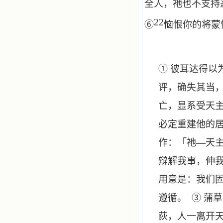
全人，祂也不支持
22
⑥
恼恨你的将蒙
① 彼耳达得
评，确失其当
亡，显系受天
必定重建他的
作：「祂—天
辩解我事，伸我
用意是：我们
遵循。 ③ 蒲
荻，人一离开