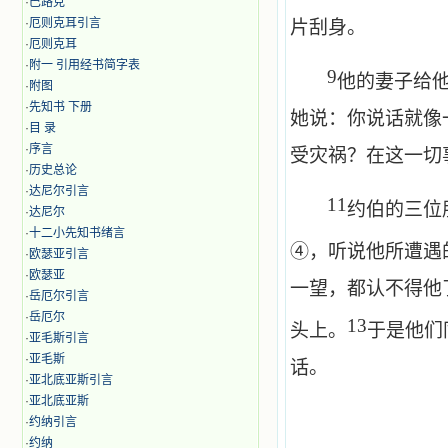
·
巴路克
·
厄则克耳引言
片刮身。
·
厄则克耳
·
附一 引用经书简字表
9
他的妻子给
·
附图
·
先知书 下册
她说：你说话就像
·
目 录
·
序言
受灾祸？在这一切
·
历史总论
·
达尼尔引言
11
约伯的三位
·
达尼尔
·
十二小先知书绪言
④，听说他所遭遇
·
欧瑟亚引言
·
欧瑟亚
一望，都认不得他
·
岳厄尔引言
·
岳厄尔
13
头上。
于是他们
·
亚毛斯引言
·
亚毛斯
话。
·
亚北底亚斯引言
·
亚北底亚斯
·
约纳引言
·
约纳