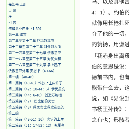
马、以及其他
·
先知书 上册
·
目 录
4
：
1
）。约伯
·
序
就像用长枪扎
·
引 言
·
​依撒意亚内集（1-39）
夺了他的一切
·
第一章 绪言
·
第二章至第十二章 厄玛奴耳书
的赞扬，用谦
·
第十三章至第二十三章 对外邦人所
·
第二十四章至第二十七章 依撒意亚
「我赤身出离
·
第二十八章至第三十五章 对犹大和
·
第三十六章至第三十九章 承上起下
伯的意思是说
·
依撒意亚外集 安慰书（40-66）
德前书内，也
·
第一编 （40-48）
·
第一篇诗（40-41）惟独上主应许了
能带什么去，
·
第二篇诗（42：10-44：5）伊民虽充
·
第三篇诗（44：6-46） 创造万物拯
说，如《易说
·
第四篇诗（47） 巴比伦的灭亡
·
第五篇诗（48）藉居鲁士救赎选民的
书杨王孙传》
·
第二编
之有也；形骸
·
第一篇诗（49-51：16） 忠信的上主
·
第二篇诗（51：17-52：12） 充军者