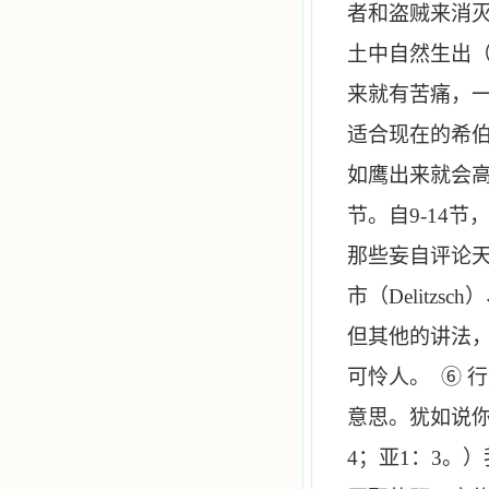
者和盗贼来消
土中自然生出
来就有苦痛，
适合现在的希
如鹰出来就会高
节。自
9
-
14
节
那些妄自评论天
市（
Delitzsch
）
但其他的讲法
可怜人。 ⑥ 
意思。犹如说
4
；亚
1
：
3
。）