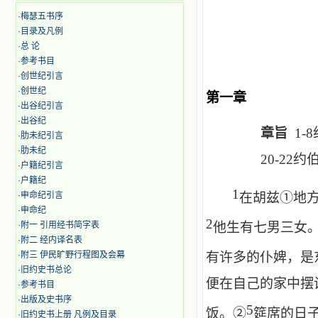
·
梅瑟五书序
·
目录及凡例
·
总 论
·
参考书目
·
创世纪引言
·
创世纪
第一章
·
出谷纪引言
·
出谷纪
章旨
1-8
·
肋未纪引言
·
肋未纪
20-22
约
·
户籍纪引言
·
户籍纪
1
·
申命纪引言
在胡兹①地
·
申命纪
2
·
附一 引用经书简字表
他生有七男三女
·
附二 经内译名表
·
附三 伊民旷野行程图及会幕
有许多的仆婢，是
·
旧约史书总论
便在自己的家中摆
·
参考书目
·
出版及史书序
5
饭。②
筵席的日
·
旧约史书上册 凡例及目录