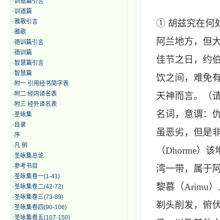
·
训道篇引言
·
训道篇
·
雅歌引言
① 胡兹究在
·
雅歌
阿兰地方，但
·
德训篇引言
·
德训篇
佳节之日，约
·
智慧篇引言
·
智慧篇
饮之间，难免
·
附一 引用经书简字表
·
附二 经内译名表
天神而言。（
·
附三 经外译名表
名词，意谓：
·
圣咏集
·
目录
虽恶劣，但是
·
序
·
凡 例
（
Dhorme
）该
·
圣咏集总论
·
参考书目
湾一带，属于
·
圣咏集卷一(1-41)
黎慕（
Arimu
）
·
圣咏集卷二(42-72)
·
圣咏集卷三(73-89)
剃头削发，俯
·
圣咏集卷四(90-106)
·
圣咏集卷五(107-150)