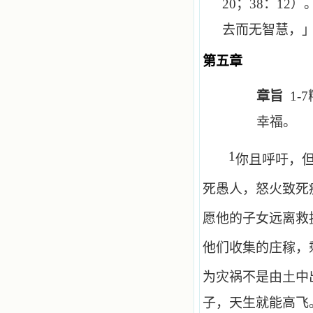
20
；
38
：
12
）
去而无智慧，
第五章
章旨
1-7
幸福。
1
你且呼吁，
死愚人，怒火致死
愿他的子女远离救
他们收集的庄稼，
为灾祸不是由土中
子，天生就能高飞