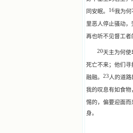
16
同安眠。
我为何
里恶人停止骚动，
再也听不见督工者
20
天主为何使
死亡不来；他们寻
23
融融。
人的道路
我的叹息有如食物
惕的，偏要迎面而
身。