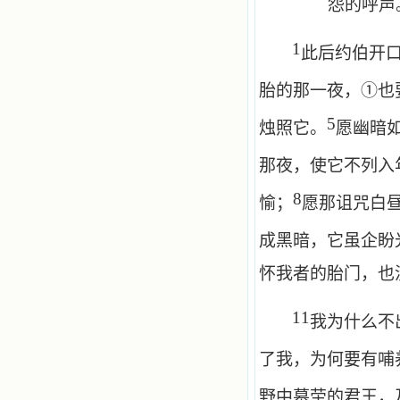
怨的呼声
1
此后约伯开
胎的那一夜，①也
5
烛照它。
愿幽暗
那夜，使它不列入
8
愉；
愿那诅咒白
成黑暗，它虽企盼
怀我者的胎门，也
11
我为什么不
了我，为何要有哺
野中墓茔的君王，