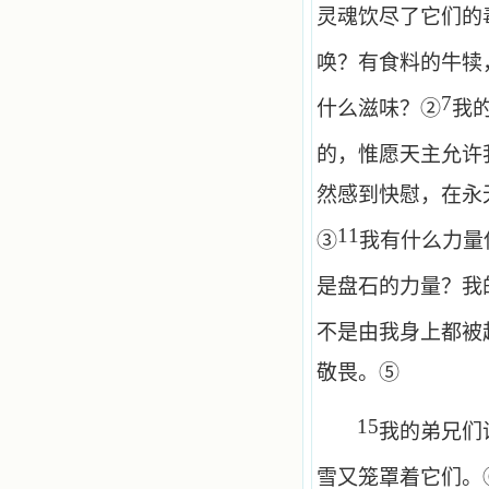
灵魂饮尽了它们的
唤？有食料的牛犊
7
什么滋味？②
我
的，惟愿天主允许
然感到快慰，在永
11
③
我有什么力量
是盘石的力量？我
不是由我身上都被
敬畏。⑤
15
我的弟兄们
雪又笼罩着它们。