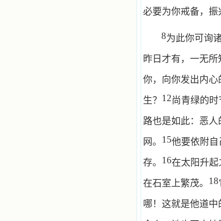
必要为你戒备，振
8
为此你可询
昨日才有，一无所
你，向你发出内心
12
生？
尚青绿的时
路也是如此：恶人
15
网。
他要依附自
16
存。
在太阳升起
18
在石室上繁茂。
哪！这就是他道中