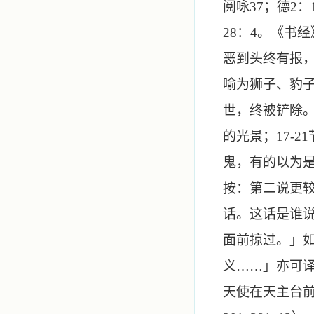
阅咏
37
；德
2
：
28
：
4
。《书经
恶到头终有报，
喻为狮子、豹
世，终被铲除。
的光景；
17
-
21
鬼，有的以为
按：第二说更较
话。这话是谁
面前掠过。」
义……」亦可
天使在天主台前