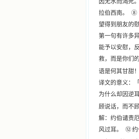
因无水而渴死
拉伯西南。 ⑧
望得到朋友的慰
第一句有许多
能予以安慰，
救，而是你们
语是何其甘甜
译文的意义：
为什么却因逆
顾说话，而不
解：约伯谴责
⑫
风过耳。
约