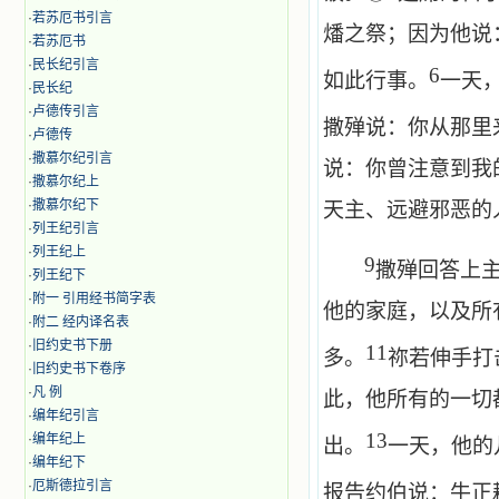
·
若苏厄书引言
燔之祭；因为他说
·
若苏厄书
·
民长纪引言
6
如此行事。
一天
·
民长纪
·
卢德传引言
撒殚说：你从那里
·
卢德传
·
撒慕尔纪引言
说：你曾注意到我
·
撒慕尔纪上
·
撒慕尔纪下
天主、远避邪恶的
·
列王纪引言
·
列王纪上
9
撒殚回答上
·
列王纪下
·
附一 引用经书简字表
他的家庭，以及所
·
附二 经内译名表
·
旧约史书下册
11
多。
祢若伸手打
·
旧约史书下卷序
·
凡 例
此，他所有的一切
·
编年纪引言
13
·
编年纪上
出。
一天，他的
·
编年纪下
·
厄斯德拉引言
报告约伯说：牛正