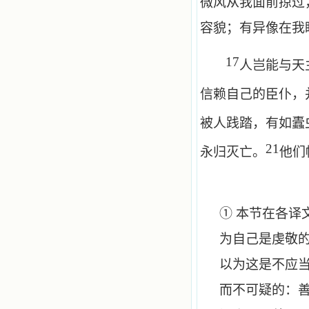
微风从我面前掠过
容貌；有异像在我
17
人岂能与天
信赖自己的臣仆，
被人践踏，有如蠹
21
永归灭亡。
他们
① 本节在各
为自己是虔敬
以为这是不应当
而不可疑的：