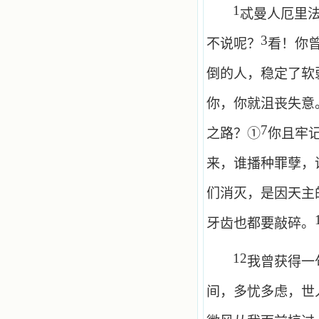
1
忒曼人厄里
3
不说呢？
看！你
倒的人，稳定了软
你，你就沮丧失意
7
之路？①
你且牢
来，谁播种罪孽，
们消灭，是因天主
牙齿也都要敲碎。
12
我曾获得一
间，多忧多虑，世