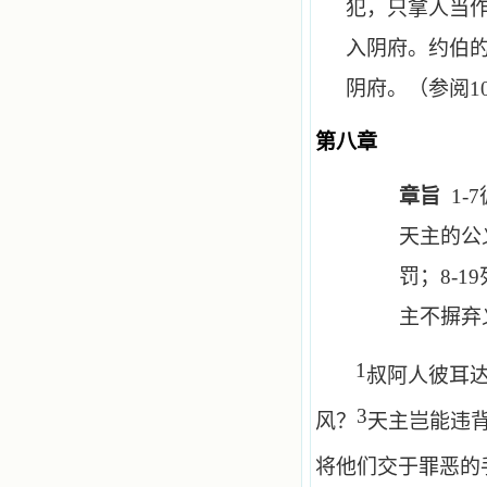
犯，只拿人当
入阴府。约伯
阴府。（参阅
1
第八章
章旨
1-7
天主的公
罚；
8-19
主不摒弃
1
叔阿人彼耳
3
风？
天主岂能违
将他们交于罪恶的