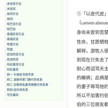
·
米该亚引言
·
米该亚
①「以皮代皮
·
纳鸿引言
·
纳鸿
（
carnem
aliena
·
哈巴谷引言
·
哈巴谷
身尚未尝到苦
·
索福尼亚引言
·
索福尼亚
性命，甘愿牺
·
哈盖引言
·
哈盖
解释，游牧人
·
匝加利亚引言
到现在只失去
·
匝加利亚
·
玛拉基亚引言
耐心而诅骂天主
·
玛拉基亚
·
附一 引用经书简字表
的癞病；此病
·
附二 波斯阿革门朝代世系表
·
附三 拉歌和色娄苛两朝代世系表
的妻子辱骂他
·
附四 经内译名表
所以不加害约伯
·
写在最后
伯的三位朋友