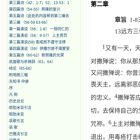
·
第三篇诗（42：1-7；52：13-53：1
第二章
·
第四篇诗（54-55）熙雍的复兴
·
第五篇诗（此处的内容移到第三编去
章旨
1-8
·
第三编 （56-59 63-66）
·
第一篇演说（56：1-8） 一视同仁的
13
远方三
·
第二篇演说（56：9-57） 上主责罚
·
第三篇演说(58) 斋戒而不遵守法律
1
又有一天，
·
第四篇演说（59）伊撒尔原不堪蒙受
·
第五篇诗（60-62）新熙雍的光荣
对撒殚说：你从那
·
凯旋歌与祈祷辞（63，64）
·
结论（65-66）
又问撒殚说：你曾
·
附地图三幅
·
先知书 中册
畏天主，远离邪恶
·
序
·
凡 例
4
的忠义。
撒殚答
·
历史总论
·
耶肋米亚引言
切，去保持自己的
·
耶肋米亚
·
哀歌引言
6
咒祢。
上主对撒
·
哀 歌
·
巴路克引言
退出，用毒疮打击