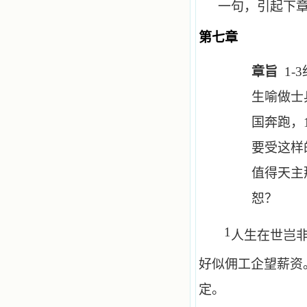
一句，引起下
第七章
章旨
1-3
生喻做士
国奔跑，
要受这样
值得天主
恕？
1
人生在世岂
好似佣工企望薪资
定。