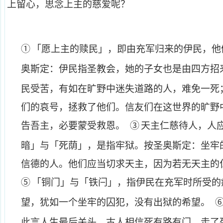
上留心，思念上主的慈爱呢？
①
「愿上主的赎民」，即由充军归来的伊民，他
奥斯定：伊民指圣教会，她的子女也是由四方招
民受苦，有如在旷野中迷失道路的人，难免一死
们的哀号，拯救了他们。信友们在这世界的旷野
告吾主，必要蒙受救恩。
③
天主仁慈待人，人
暗」与「死荫」，是指牢狱。按圣奥斯定：坐牢
信德的人。他们应当切求天主，因为若无天主的
⑤
「铜门」与「铁闩」，指伊民在充军时所受的
望，犹如一个坐牢的囚犯，没有出狱的希望。
此言人生最后关头。古人相信死有路有门，走了