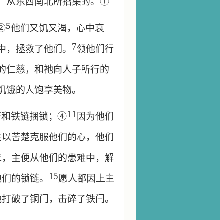
，从东西南北所招集的。①
5
②
他们又饥又渴，心中衰
7
中，拯救了他们。
领他们行
的仁慈，和祂向人子所行的
饥饿的人饱享美物。
11
苦和铁链捆锁；④
因为他们
主以苦楚克服他们的心，他们
求，主便从他们的患难中，解
15
他们的锁链。
愿人都因上主
祂打破了铜门，击碎了铁闩。