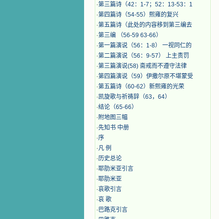
·
第三篇诗（42：1-7；52：13-53：1
·
第四篇诗（54-55）熙雍的复兴
·
第五篇诗（此处的内容移到第三编去
·
第三编 （56-59 63-66）
·
第一篇演说（56：1-8） 一视同仁的
·
第二篇演说（56：9-57） 上主责罚
·
第三篇演说(58) 斋戒而不遵守法律
·
第四篇演说（59）伊撒尔原不堪蒙受
·
第五篇诗（60-62）新熙雍的光荣
·
凯旋歌与祈祷辞（63，64）
·
结论（65-66）
·
附地图三幅
·
先知书 中册
·
序
·
凡 例
·
历史总论
·
耶肋米亚引言
·
耶肋米亚
·
哀歌引言
·
哀 歌
·
巴路克引言