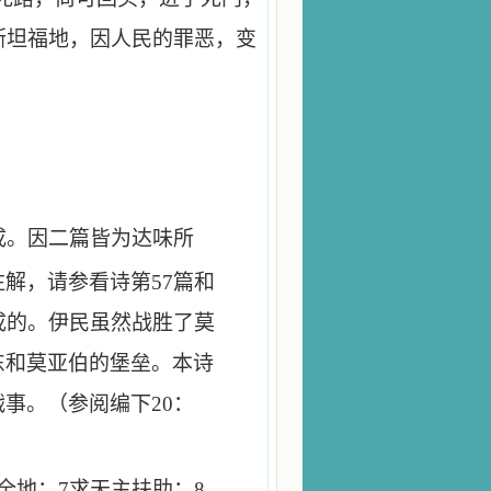
斯坦福地，因人民的罪恶，变
成。因二篇皆为达味所
注解，请参看诗第
57
篇和
成的。伊民虽然战胜了莫
东和莫亚伯的堡垒。本诗
战事。（参阅编下
20
：
全地；
7
求天主扶助；
8-