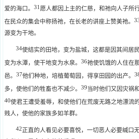
31
爱的海口。
愿人都因上主的仁慈，和祂向人子所
3
在民众的集会中称扬祂，在长老的讲座上赞美祂。
源变为干地。
34
使结实的田地，变为盐城，这都是因其间居
36
变为水潭，使干地变为水泉。
祂使饥饿的人住在
37
3
邑。
他们种地，培植葡萄园，得享田园的出产。
39
多，使他们的牲畜也不减少。
当时他们又因灾祸
40
使君王遭受羞辱，和使他们在荒废无路之地漂流
贱人，使他的家族多如羊群。
42
正直的人看见必要喜悦，一切恶人必要缄口