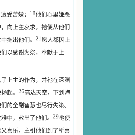
18
，遭受苦楚；
他们心里嫌恶
中，向上主哀求，祂便从他们
21
亡中拖出他们。
愿人都因上
他们以感谢为祭，奉献于上
见了上主的作为，并祂在深渊
26
便扬起。
高达天空，下到海
他们的全副智慧也尽行失策。
29
灾难中，救出了他们。
祂使
遂又喜乐，主引他们到了所喜