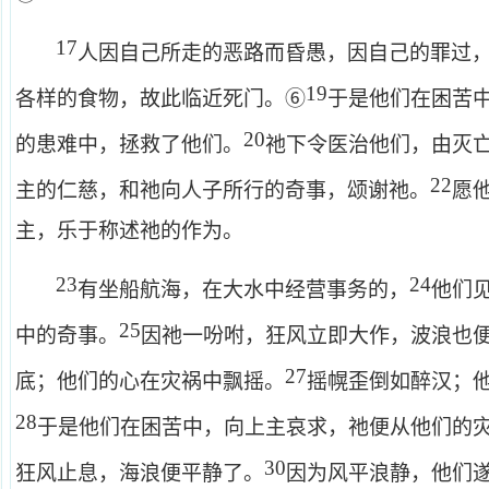
17
人因自己所走的恶路而昏愚，因自己的罪过
19
各样的食物，故此临近死门。⑥
于是他们在困苦
20
的患难中，拯救了他们。
祂下令医治他们，由灭
22
主的仁慈，和祂向人子所行的奇事，颂谢祂。
愿
主，乐于称述祂的作为。
23
24
有坐船航海，在大水中经营事务的，
他们
25
中的奇事。
因祂一吩咐，狂风立即大作，波浪也
27
底；他们的心在灾祸中飘摇。
摇幌歪倒如醉汉；
28
于是他们在困苦中，向上主哀求，祂便从他们的
30
狂风止息，海浪便平静了。
因为风平浪静，他们