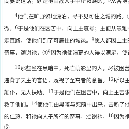
民要说这话，就是祂由敌人手中所救赎的；
从各地
4
他们在旷野僻地漂泊，寻不见可住之城的路。
6
微。
于是他们在困苦中，向上主哀号；主便从患难
8
走直路，使他们到了可居住的城邑。
愿人都因上主
9
奇事，颂谢祂，③
因为祂使渴慕的人得以满足，使
10
那些坐在黑暗中，死亡荫影里的人，尽被困
12
违背了天主的言语，蔑视了至高者的意旨。
所以
13
颠仆，无人扶助。
于是他们在困苦中，向上主苦
14
救了他们。
使他们由黑暗与死荫中出来，击断了
16
的仁慈，和祂向人子所行的奇事，颂谢祂，
因为
⑤