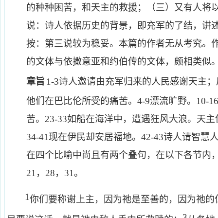
的种种困苦，和天主的救援；（三）又有人将
说：诗人依据历史的背景，即充军的了结，讲
按：第三说较为稳妥。本篇的作者无从考究。
的文体与依撒意亚和约伯传的文体，颇相类似
章旨
1-3
诗人邀请由充军归来的人民感谢天主；
他们在巴比伦所受的痛苦。
4-9
漂流旷野。
10-1
苦。
23-33
如船在海洋中，遭遇狂风大浪。天主
34-41
现在伊民却安居福地。
42-43
诗人请智慧
在四个比喻中尚且有两个叠句，在以下各节内
21
，
28
，
31
。
1
你们要称谢上主，因为祂是至善的，因为祂的
3