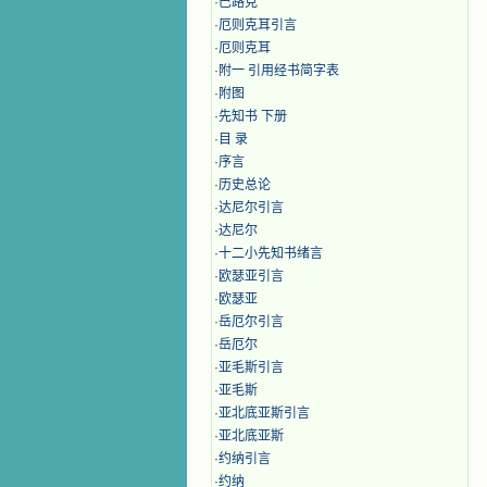
·
巴路克
·
厄则克耳引言
·
厄则克耳
·
附一 引用经书简字表
·
附图
·
先知书 下册
·
目 录
·
序言
·
历史总论
·
达尼尔引言
·
达尼尔
·
十二小先知书绪言
·
欧瑟亚引言
·
欧瑟亚
·
岳厄尔引言
·
岳厄尔
·
亚毛斯引言
·
亚毛斯
·
亚北底亚斯引言
·
亚北底亚斯
·
约纳引言
·
约纳