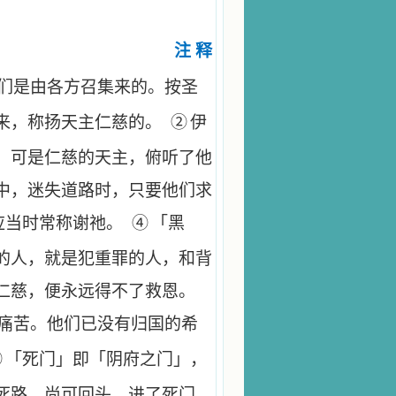
注 释
们是由各方召集来的。按圣
来，称扬天主仁慈的。
②
伊
；可是仁慈的天主，俯听了他
中，迷失道路时，只要他们求
应当时常称谢祂。
④
「黑
的人，就是犯重罪的人，和背
仁慈，便永远得不了救恩。
痛苦。他们已没有归国的希
⑥
「死门」即「阴府之门」，
死路，尚可回头，进了死门，