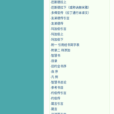
·
厄斯德拉上
·
厄斯德拉下（或称讷赫米雅）
·
多俾亚传（拉丁通行本译文）
·
友弟德传引言
·
友弟德传
·
玛加伯引言
·
玛加伯上
·
玛加伯下
·
附一 引用经书简字表
·
附录二 待添加
·
智慧书
·
目录
·
旧约全书序
·
自 序
·
凡 例
·
智慧书总论
·
参考书目
·
约伯传引言
·
约伯传
·
箴言引言
·
箴言