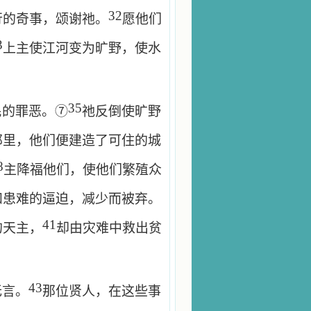
32
行的奇事，颂谢祂。
愿他们
3
上主使江河变为旷野，使水
35
民的罪恶。⑦
祂反倒使旷野
那里，他们便建造了可住的城
8
主降福他们，使他们繁殖众
和患难的逼迫，减少而被弃。
41
的天主，
却由灾难中救出贫
43
无言。
那位贤人，在这些事