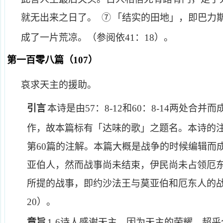
就无出来之日了。
⑦
「结实的田地」，即巴力
成了一片荒凉。（参阅依
41
：
18
）。
第一百零八篇（
107
）
哀求天主的援助。
引言
本诗是由
57
：
8-12
和
60
：
8-14
两处合并而
作，故本篇标有「达味的歌」之题名。本诗的
第
60
篇的注解。本篇大概是战争的时候编辑而
亚伯人，然而战事尚未结束，伊民尚未占领厄
所提的战事，即约沙法王与莫亚伯和厄东人的
20
）。
章旨
1-6
诗人感谢天主，因为天主的荣耀，超乎