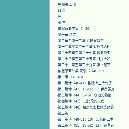
·
先知书 上册
·
目 录
·
序
·
引 言
·
​依撒意亚内集（1-39）
·
第一章 绪言
·
第二章至第十二章 厄玛奴耳书
·
第十三章至第二十三章 对外邦人所
·
第二十四章至第二十七章 依撒意亚
·
第二十八章至第三十五章 对犹大和
·
第三十六章至第三十九章 承上起下
·
依撒意亚外集 安慰书（40-66）
·
第一编 （40-48）
·
第一篇诗（40-41）惟独上主应许了
·
第二篇诗（42：10-44：5）伊民虽充
·
第三篇诗（44：6-46） 创造万物拯
·
第四篇诗（47） 巴比伦的灭亡
·
第五篇诗（48）藉居鲁士救赎选民的
·
第二编
·
第一篇诗（49-51：16） 忠信的上主
·
第二篇诗（51：17-52：12） 充军者