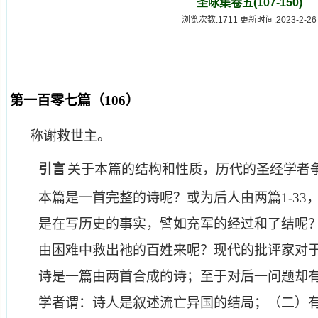
圣咏集卷五(107-150)
浏览次数:1711 更新时间:2023-2-26
第一百零七篇（
106
）
称谢救世主。
引言
关于本篇的结构和性质，历代的圣经学者
本篇是一首完整的诗呢？或为后人由两篇
1-33
是在写历史的事实，譬如充军的经过和了结呢
由困难中救出祂的百姓来呢？现代的批评家对
诗是一篇由两首合成的诗；至于对后一问题却
学者谓：诗人是叙述流亡异国的结局；（二）