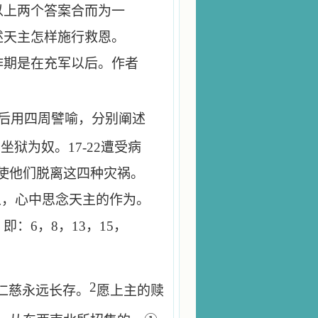
以上两个答案合而为一
述天主怎样施行救恩。
作期是在充军以后。作者
。
后用四周譬喻，分别阐述
6
坐狱为奴。
17-22
遭受病
使他们脱离这四种灾祸。
人，心中思念天主的作为。
，即：
6
，
8
，
13
，
15
，
2
仁慈永远长存。
愿上主的赎