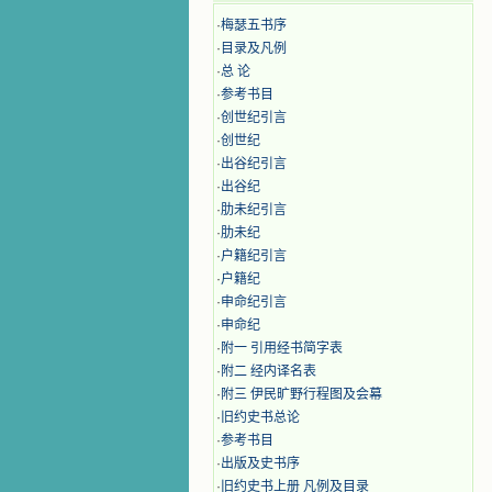
·
梅瑟五书序
·
目录及凡例
·
总 论
·
参考书目
·
创世纪引言
·
创世纪
·
出谷纪引言
·
出谷纪
·
肋未纪引言
·
肋未纪
·
户籍纪引言
·
户籍纪
·
申命纪引言
·
申命纪
·
附一 引用经书简字表
·
附二 经内译名表
·
附三 伊民旷野行程图及会幕
·
旧约史书总论
·
参考书目
·
出版及史书序
·
旧约史书上册 凡例及目录