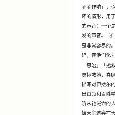
喃喃作响」，
坏的情形，用
的声音；一个
发的声音。
④
是非常容易的
碎，使他们化
「惩治」「拯
愿拯救她，眷
描写对伊撒尔
出首领和百姓
听从祂诫命的
被天主遗弃在