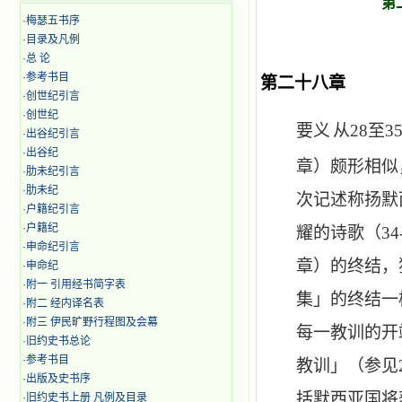
第
·
梅瑟五书序
·
目录及凡例
·
总 论
·
参考书目
第二十八章
至第三
·
创世纪引言
·
创世纪
要义
从
28
至
3
·
出谷纪引言
·
出谷纪
章）颇形相似
·
肋未纪引言
·
肋未纪
次记述称扬默
·
户籍纪引言
·
户籍纪
耀的诗歌（
34
·
申命纪引言
章）的终结，
·
申命纪
·
附一 引用经书简字表
集」的终结一
·
附二 经内译名表
·
附三 伊民旷野行程图及会幕
每一教训的开
·
旧约史书总论
·
参考书目
教训」（参见
·
出版及史书序
括默西亚国将
·
旧约史书上册 凡例及目录