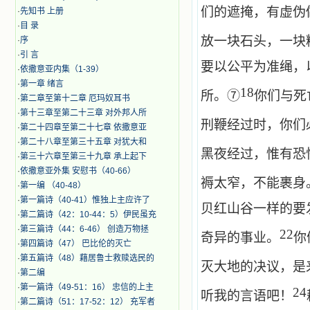
们的遮掩，有虚伪
·
先知书 上册
·
目 录
放一块石头，一块
·
序
·
引 言
要以公平为准绳，
·
​依撒意亚内集（1-39）
·
第一章 绪言
18
所。⑦
你们与死
·
第二章至第十二章 厄玛奴耳书
·
第十三章至第二十三章 对外邦人所
刑鞭经过时，你们
·
第二十四章至第二十七章 依撒意亚
·
第二十八章至第三十五章 对犹大和
黑夜经过，惟有恐
·
第三十六章至第三十九章 承上起下
·
依撒意亚外集 安慰书（40-66）
褥太窄，不能裹身
·
第一编 （40-48）
·
第一篇诗（40-41）惟独上主应许了
贝红山谷一样的要
·
第二篇诗（42：10-44：5）伊民虽充
·
第三篇诗（44：6-46） 创造万物拯
22
奇异的事业。
你
·
第四篇诗（47） 巴比伦的灭亡
·
第五篇诗（48）藉居鲁士救赎选民的
灭大地的决议，是
·
第二编
·
第一篇诗（49-51：16） 忠信的上主
24
听我的言语吧！
·
第二篇诗（51：17-52：12） 充军者