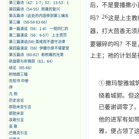
·
第三篇诗（42：1-7；52：13-53：1
后，不是要播撒小
·
第四篇诗（54-55）熙雍的复兴
26
·
第五篇诗（此处的内容移到第三编去
吗？
这是上主教
·
第三编 （56-59 63-66）
·
第一篇演说（56：1-8） 一视同仁的
器，打大茴香无须
·
第二篇演说（56：9-57） 上主责罚
·
第三篇演说(58) 斋戒而不遵守法律
要辗碎的吗？不是
·
第四篇演说（59）伊撒尔原不堪蒙受
上主；祂的计划是
·
第五篇诗（60-62）新熙雍的光荣
·
凯旋歌与祈祷辞（63，64）
·
结论（65-66）
·
附地图三幅
·
先知书 中册
①
撒玛黎雅城
·
序
·
凡 例
绕着城郭。但
·
历史总论
已萎谢调零了
·
耶肋米亚引言
·
耶肋米亚
他的进军有如
·
哀歌引言
·
哀 歌
雅，便占领了
·
巴路克引言