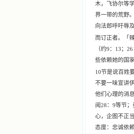
木，飞协尔等
界一带的荒野
向法郎呼吁辱
而订正者。「
（约
9
：
13
；
26
些依赖她的国
10
节是说百姓
不要一味宣讲
他们心理的消
阅
28
：
9
等节；
心，企图不正
态度：忠诚依