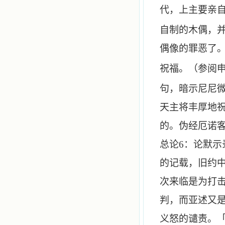
代，上主要亲
自制的木偶，
偶像的罪恶了
祝福。（参阅
句，暗示尼尼
天主将丰厚地
的。伪经厄诺
总论
6
：论默示
的记载，旧约
次来临是为打
判，而亚述又
义怒的谴责。