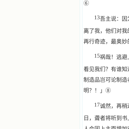
⑥
13
吾主说：因
离了我，他们对我
再行奇迹，最奥妙
15
祸哉！逃避
看见我们？有谁知
制造品岂可论制造
明？！」⑧
17
诚然，再稍
日，聋者将听到书
人会因上主而增加