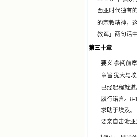
西亚时代独有
的宗教精神，
教诲」两句话
第三十章
要义 参阅前
章旨
犹大与埃
已经起程就道
履行诺言。
8-
求助于埃及。
要亲自击溃亚
1