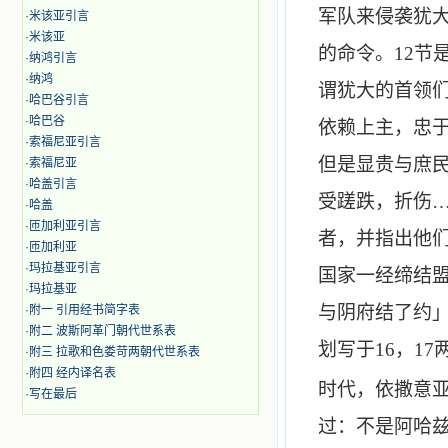
军队来侵袭犹
·
米该亚引言
·
米该亚
的命令。
12
节
·
纳鸿引言
·
纳鸿
谓犹大的首领
·
哈巴谷引言
·
哈巴谷
依赖上主，忠
·
索福尼亚引言
但是显贵与庶
·
索福尼亚
·
哈盖引言
受蹉跌，折伤
·
哈盖
·
匝加利亚引言
者，并指出他
·
匝加利亚
·
玛拉基亚引言
国家一经缔结
·
玛拉基亚
与阴府结了约
·
附一 引用经书简字表
·
附二 波斯阿革门朝代世系表
划写于
16
，
17
·
附三 拉歌和色娄苛两朝代世系表
·
附四 经内译名表
时代，依撒意
·
写在最后
过：不是阿哈