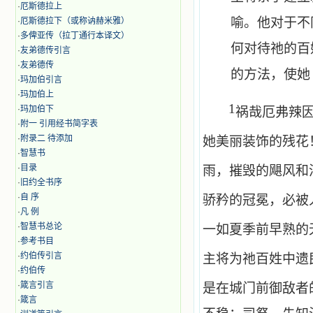
·
厄斯德拉上
喻。他对于不
·
厄斯德拉下（或称讷赫米雅）
·
多俾亚传（拉丁通行本译文）
何对待祂的百
·
友弟德传引言
·
友弟德传
的方法，使她
·
玛加伯引言
·
玛加伯上
1
·
玛加伯下
祸哉厄弗辣
·
附一 引用经书简字表
·
附录二 待添加
她美丽装饰的残花
·
智慧书
·
目录
雨，摧毁的飓风和
·
旧约全书序
·
自 序
骄矜的冠冕，必被
·
凡 例
·
智慧书总论
一如夏季前早熟的
·
参考书目
·
约伯传引言
主将为祂百姓中遗
·
约伯传
·
箴言引言
是在城门前御敌者
·
箴言