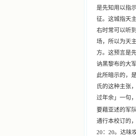
是先知用以指
征。这城指天
右时常可以听
场，所以为天
方。这预言是
讷黑黎布的大
此所暗示的，
氏的这种主张
过年余」一句
要藉亚述的军
通行本校订的
20
：
20
。达味