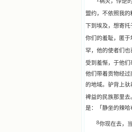
祸灾，悖逆
盟约，不依照我的
下到埃及，想寄托
你们的羞耻，匿于
罕，他的使者们也
受到羞惭，于他们
他们带着贡物经过
的地域。驴背上驮
裨益的民族那里去
是：「静坐的辣哈
8
你现在去，