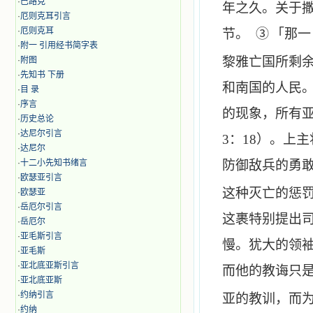
·
巴路克
年之久。关于
·
厄则克耳引言
·
厄则克耳
节。
③
「那一
·
附一 引用经书简字表
黎雅亡国所剩
·
附图
·
先知书 下册
和南国的人民
·
目 录
·
序言
的现象，所有
·
历史总论
·
达尼尔引言
3
：
18
）。上主
·
达尼尔
·
十二小先知书绪言
防御敌兵的勇
·
欧瑟亚引言
这种灭亡的惩
·
欧瑟亚
·
岳厄尔引言
这裹特别提出
·
岳厄尔
·
亚毛斯引言
慢。犹大的领
·
亚毛斯
·
亚北底亚斯引言
而他的教诲只
·
亚北底亚斯
·
约纳引言
亚的教训，而
·
约纳