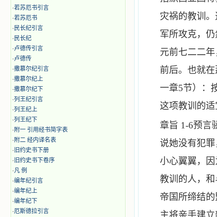
·
若苏厄书引言
灾祸的教训。
·
若苏厄书
·
民长纪引言
军所攻克，仍
·
民长纪
·
卢德传引言
元前七二二年
·
卢德传
前后。也就在
·
撒慕尔纪引言
·
撒慕尔纪上
一章
5
节）：
·
撒慕尔纪下
·
列王纪引言
这项教训的适
·
列王纪上
·
列王纪下
章旨
1-6
预言
·
附一 引用经书简字表
·
附二 经内译名表
说她没有犯罪
·
旧约史书下册
小心翼翼，因
·
旧约史书下卷序
·
凡 例
教训的人，和
·
编年纪引言
·
编年纪上
帝国所缔结的
·
编年纪下
·
厄斯德拉引言
主将亲手建立