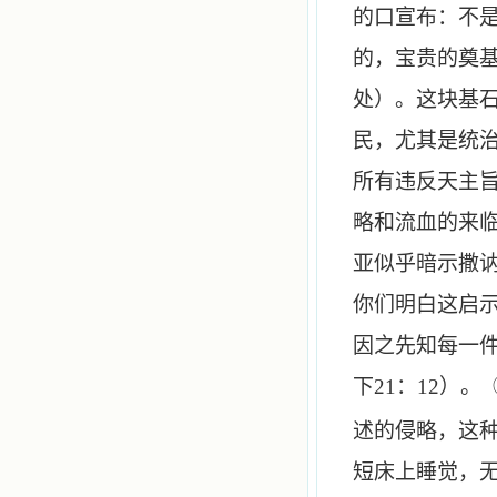
的口宣布：不
的，宝贵的奠
处）。这块基
民，尤其是统
所有违反天主
略和流血的来
亚似乎暗示撒
你们明白这启
因之先知每一
下
21
：
12
）。
述的侵略，这
短床上睡觉，