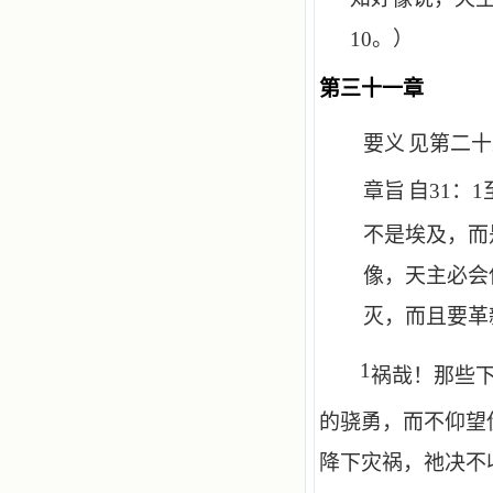
10
。）
第三十一章
要义
见第二十
章旨
自
31
：
1
不是埃及，而
像，天主必会
灭，而且要革
1
祸哉！那些
的骁勇，而不仰望
降下灾祸，祂决不