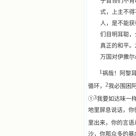
于首领们不肯
式，上主不得
人，是不能获
们目明耳聪，
真正的和平。
万国对伊撒尔
1
祸哉！阿黎
2
循环，
我必围困
3
①
我要如达味一
地里屏息说话，你
里出来，你的言语
沙，你那众多的暴