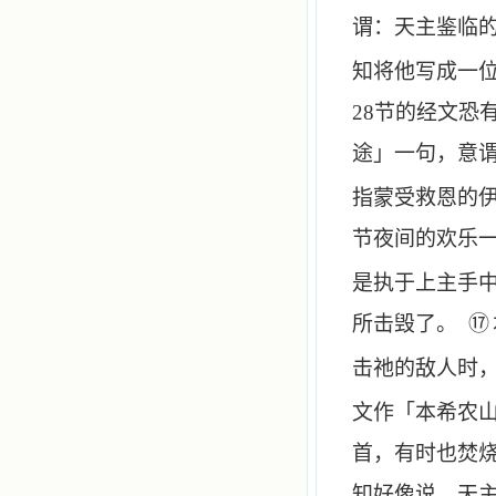
谓：天主鉴临
知将他写成一
28
节的经文恐
途」一句，意
指蒙受救恩的
节夜间的欢乐
是执于上主手
⑰
所击毁了。
击祂的敌人时
文作「本希农
首，有时也焚
知好像说，天