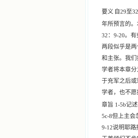
要义
自
29
至
3
年所预言的。
32
：
9-20
。有
两段似乎是两
和主张。我们
学者将本章分
于充军之后或
学者，也不愿
章旨
1-5b
记述
5c-8
但上主会
9-12
说明耶路