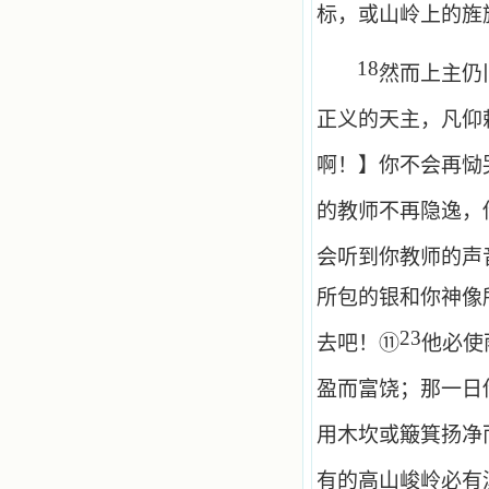
标，或山岭上的旌
18
然而上主仍
正义的天主，凡仰
啊！】你不会再恸
的教师不再隐逸，
会听到你教师的声
所包的银和你神像
23
⑪
去吧！
他必使
盈而富饶；那一日
用木坎或簸箕扬净
有的高山峻岭必有