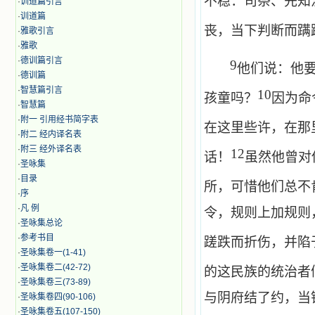
不稳：司祭、先知
·
训道篇引言
·
训道篇
丧，当下判断而蹒
·
雅歌引言
·
雅歌
·
德训篇引言
9
他们说：他
·
德训篇
·
智慧篇引言
10
孩童吗？
因为命
·
智慧篇
·
附一 引用经书简字表
在这里些许，在那
·
附二 经内译名表
·
附三 经外译名表
12
话！
虽然他曾对
·
圣咏集
·
目录
所，可惜他们总不
·
序
·
凡 例
令，规则上加规则
·
圣咏集总论
·
参考书目
蹉跌而折伤，并陷
·
圣咏集卷一(1-41)
·
圣咏集卷二(42-72)
的这民族的统治者
·
圣咏集卷三(73-89)
与阴府结了约，当
·
圣咏集卷四(90-106)
·
圣咏集卷五(107-150)