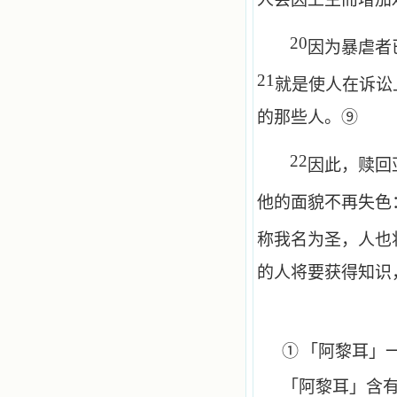
20
因为暴虐者
21
就是使人在诉讼
的那些人。⑨
22
因此，赎回
他的面貌不再失色
称我名为圣，人也
的人将要获得知识
①
「阿黎耳」
「阿黎耳」含