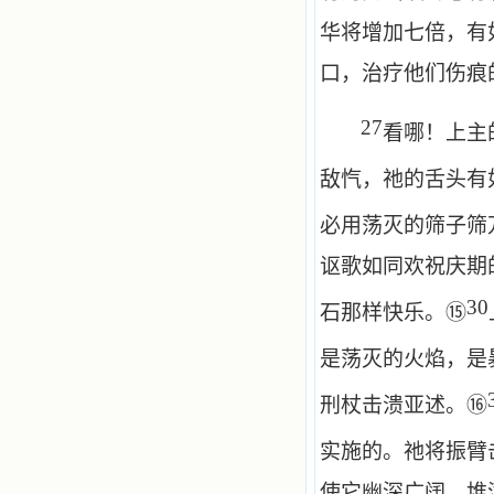
华将增加七倍，有
口，治疗他们伤痕
27
看哪！上主
敌忾，祂的舌头有
必用荡灭的筛子筛
讴歌如同欢祝庆期
30
⑮
石那样快乐。
是荡灭的火焰，是
⑯
刑杖击溃亚述。
实施的。祂将振臂
使它幽深广阔，堆