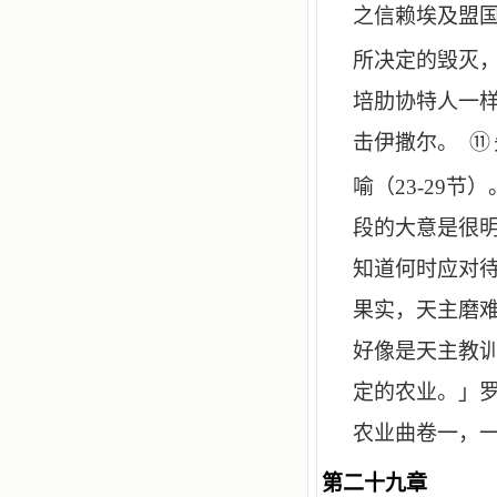
之信赖埃及盟
所决定的毁灭
培肋协特人一
⑪
击伊撒尔。
喻（
23-29
节）
段的大意是很
知道何时应对
果实，天主磨
好像是天主教
定的农业。」
农业曲卷一，
第二十九章