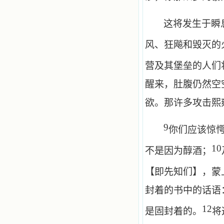
这将发生于瞬
风、狂飚和毁灭的
营及其堡垒的人们
醒来，肚腹仍然空
欲。那许多攻击熙
9
你们应该惊
10
不是因为醇酒；
【即先知们】，蒙
封着的书中的话语
12
是固封着的。
将