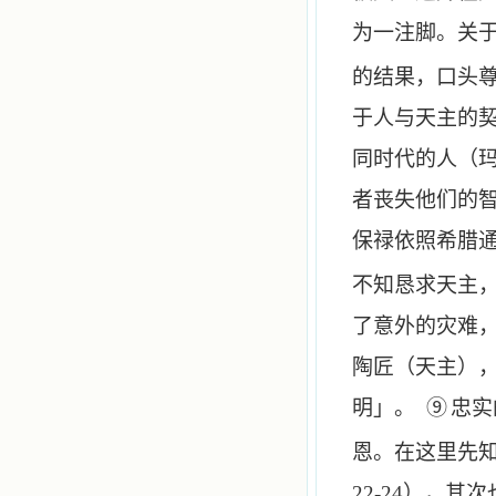
为一注脚。关
的结果，口头
于人与天主的
同时代的人（
者丧失他们的
保禄依照希腊
不知恳求天主
了意外的灾难
陶匠（天主）
明」。
⑨
忠实
恩。在这里先
22-24
），其次