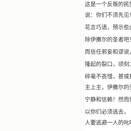
这是一个反叛的民
说：你们不须先见
花言巧语，预示些
除伊撒尔的圣者吧
而信任邪妄和谬说
隆起的裂口，顷刻
碎毫不吝惜，甚或
主上主，伊撒尔的
宁静和信赖！然而
以你们必须逃去，
人要逃避一人的叱