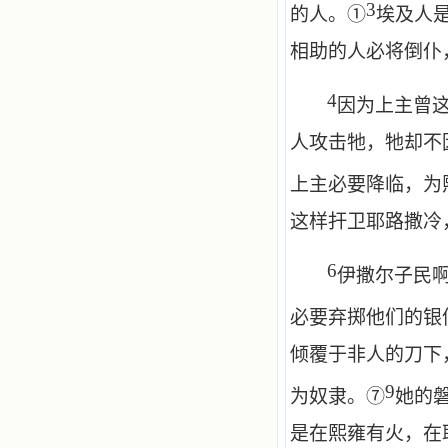
3
的人。①
埃及人
相助的人必将倒仆
4
因为上主曾
人攻击牠，牠却不
上主必要降临，为
这样扞卫耶路撒冷
6
伊撒尔子民
必要弃掷他们的银
倾覆于非人的刀下
9
为奴隶。⑦
她的
是在熙雍有火，在