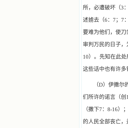
所，必遭破坏（
3
述掳去（
6
：
7
；
7
要难为他们，使刀
审判万民的日子，
10
）。先知在此处
这些话中也有许多
（
D
）伊撒尔
们所许的诺言（创
（撒下
7
：
8
-
16
）
的人民全部丧亡，