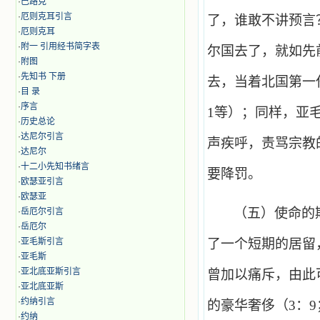
·
巴路克
·
厄则克耳引言
了，谁敢不讲预言
·
厄则克耳
·
附一 引用经书简字表
尔国去了，就如先
·
附图
·
先知书 下册
去，当着北国第一
·
目 录
·
序言
1
等）；同样，亚
·
历史总论
·
达尼尔引言
声疾呼，责骂宗教
·
达尼尔
·
十二小先知书绪言
要降罚。
·
欧瑟亚引言
·
欧瑟亚
（五）使命的
·
岳厄尔引言
·
岳厄尔
·
亚毛斯引言
了一个短期的居留
·
亚毛斯
·
亚北底亚斯引言
曾加以痛斥，由此
·
亚北底亚斯
·
约纳引言
的豪华奢侈（
3
：
9
·
约纳