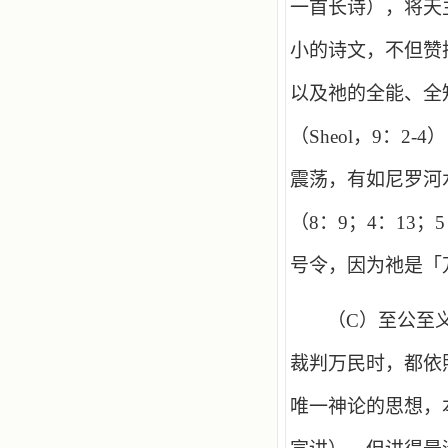
一首长诗），将天
小的诗文，不但赞
以及祂的全能、全
（
Sheol
，
9
：
2
-
4
）
震荡，有如尼罗河
（
8
：
9
；
4
：
13
；
5
号令，因为祂是「
（
C
）至公至
裁判万民时，都依
唯一神论的思想，