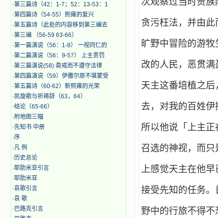
次观察过当时贵族
·
第三篇诗（42：1-7；52：13-53：1
·
第四篇诗（54-55）熙雍的复兴
贪污枉法，并由此
·
第五篇诗（此处的内容移到第三编去
·
第三编 （56-59 63-66）
旷野中冒险的游牧
·
第一篇演说（56：1-8） 一视同仁的
·
第二篇演说（56：9-57） 上主责罚
改的人民，恶贯满
·
第三篇演说(58) 斋戒而不遵守法律
·
第四篇演说（59）伊撒尔原不堪蒙受
天主这番培植之后
·
第五篇诗（60-62）新熙雍的光荣
·
凯旋歌与祈祷辞（63，64）
去，对我的百姓伊
·
结论（65-66）
·
附地图三幅
所以他说「上主正
·
先知书 中册
·
序
召选的神视，而只
·
凡 例
·
历史总论
上感觉天主在他早
·
耶肋米亚引言
·
耶肋米亚
·
哀歌引言
接受先知的任务。
·
哀 歌
·
巴路克引言
野中的行旅不得不