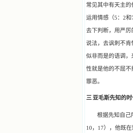
常见其中有天主的
运用情感（
5
：
2
和
去下判断，用严厉
说法，去讽刺不肯
似非而是的语调，
性就是他的不屈不
罪恶。
三
亚毛斯先知的时
根据先知自己
10
，
17
），他既在