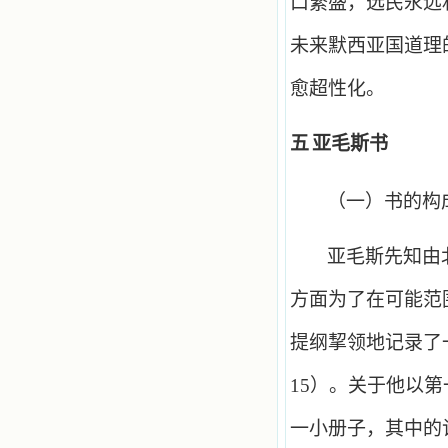
口繁盛，选民永远
未来默西亚国道理
愈超性化。
五
亚毛斯书
（一）书的构
亚毛斯先知由
方面为了在可能范
提纲挈领地记录了
15
）。关于他以第
一小册子，其中的