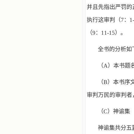
并且先指出严罚的
执行这审判（
7
：
1
（
9
：
11
-
15
）。
全书的分析如
（
A
）本书题
（
B
）本书序
审判万民的审判者
（
C
）神谕集
神谕集共分五