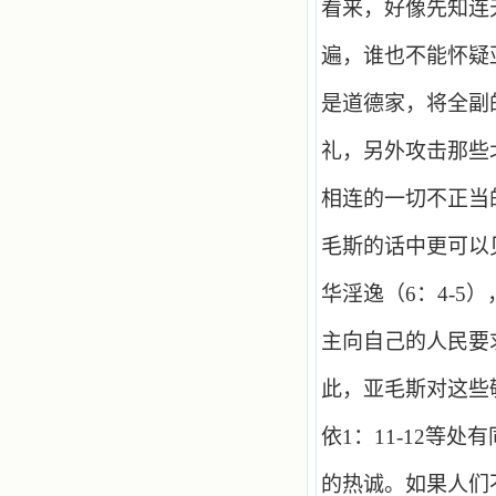
看来，好像先知连
遍，谁也不能怀疑
是道德家，将全副
礼，另外攻击那些
相连的一切不正当
毛斯的话中更可以
华淫逸（
6
：
4
-
5
）
主向自己的人民要
此，亚毛斯对这些
依
1
：
11
-
12
等处有
的热诚。如果人们