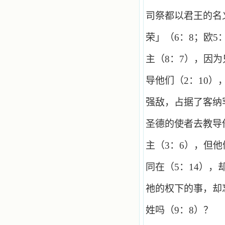
司祭都以君王的名
荣」（
6
：
8
；欧
5
主（
8
：
7
），因为
导他们（
2
：
10
）
强敌，占据了客纳
圣德的使者去教导
主（
3
：
6
），但他
同在（
5
：
14
），
祂的权下的事，却
姓吗（
9
：
8
）？