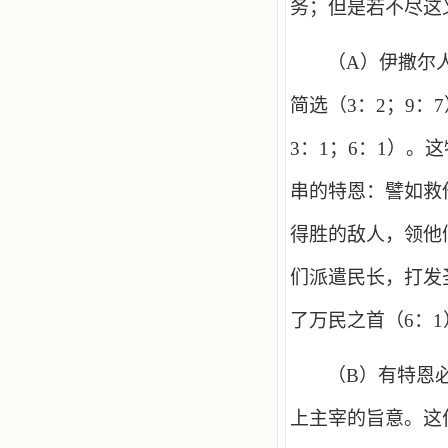
务；但是若不尽这
（
A
）伊撒尔
简选（
3
：
2
；
9
：
7
3
：
1
；
6
：
1
）。这
串的特恩：譬如救
得胜的敌人，领他
们派遣民长，打发
了万民之首（
6
：
1
（
B
）有特恩
上主宰的旨意。这