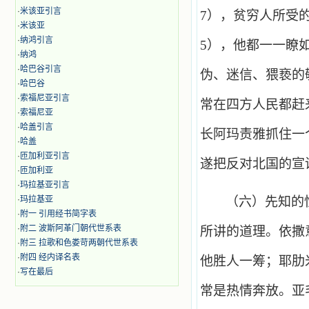
·
米该亚引言
7
），贫穷人所受
·
米该亚
·
纳鸿引言
5
），他都一一瞭
·
纳鸿
·
哈巴谷引言
伪、迷信、猥亵的
·
哈巴谷
·
索福尼亚引言
常在四方人民都赶
·
索福尼亚
·
哈盖引言
长阿玛责雅抓住一
·
哈盖
·
匝加利亚引言
遂把反对北国的宣
·
匝加利亚
·
玛拉基亚引言
·
玛拉基亚
（六）先知的
·
附一 引用经书简字表
·
附二 波斯阿革门朝代世系表
所讲的道理。依撒
·
附三 拉歌和色娄苛两朝代世系表
·
附四 经内译名表
他胜人一筹；耶肋
·
写在最后
常是热情奔放。亚