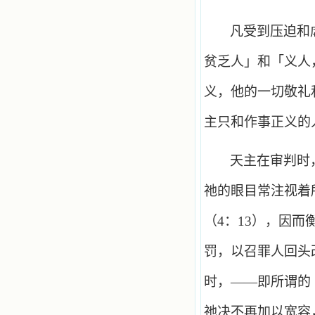
凡受到压迫和
贫乏人」和「义人
义，他的一切敬礼
主只和作事正义的
天主在审判时
祂的眼目常注视着
（
4
：
13
），因而
罚，以召罪人回头
时，——即所谓的
祂决不再加以宽容