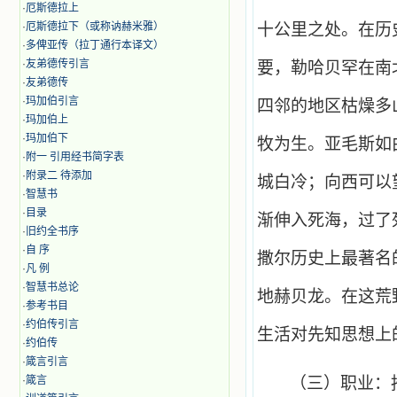
·
厄斯德拉上
·
厄斯德拉下（或称讷赫米雅）
十公里之处。在历
·
多俾亚传（拉丁通行本译文）
·
友弟德传引言
要，勒哈贝罕在南
·
友弟德传
·
玛加伯引言
四邻的地区枯燥多
·
玛加伯上
·
玛加伯下
牧为生。亚毛斯如
·
附一 引用经书简字表
·
附录二 待添加
城白冷；向西可以
·
智慧书
·
目录
渐伸入死海，过了
·
旧约全书序
·
自 序
撒尔历史上最著名
·
凡 例
·
智慧书总论
地赫贝龙。在这荒
·
参考书目
·
约伯传引言
生活对先知思想上
·
约伯传
·
箴言引言
·
箴言
（三）职业：