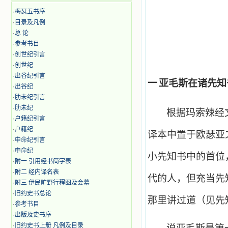
·
梅瑟五书序
·
目录及凡例
·
总 论
·
参考书目
·
创世纪引言
·
创世纪
·
出谷纪引言
一
亚毛斯在诸先知
·
出谷纪
·
肋未纪引言
·
肋未纪
根据玛索辣经
·
户籍纪引言
·
户籍纪
译本中置于欧瑟亚
·
申命纪引言
·
申命纪
小先知书中的首位
·
附一 引用经书简字表
·
附二 经内译名表
代的人，但充当先
·
附三 伊民旷野行程图及会幕
·
旧约史书总论
那里讲过道（见先
·
参考书目
·
出版及史书序
·
旧约史书上册 凡例及目录