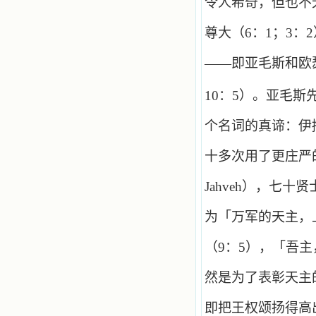
令人希奇，但也不
尊大（
6
：
1
；
3
：
2
——即亚毛斯和欧
10
：
5
）。亚毛斯
个名词的真谛：伊
十多次用了更庄严
Jahveh
），七十贤
为「万军的天主，
（
9
：
5
），「吾主
然是为了表彰天主
即把王权颂扬得高