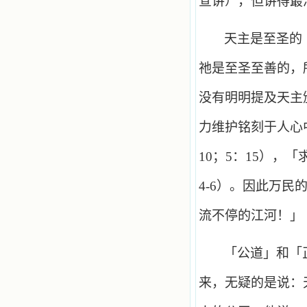
宣讲），但讲得最
天主是至圣的
祂是至圣至善的，
没有明明提及天主
力维护铭刻于人心
10
；
5
：
15
），「
4
-
6
）。因此万民
流不停的江河！」
「公道」和「
来，无疑的是说：