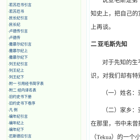
说亚毛斯是第
·
若苏厄书引言
·
若苏厄书
知史上，把自己的
·
民长纪引言
·
民长纪
上再谈。
·
卢德传引言
·
卢德传
二
亚毛斯先知
·
撒慕尔纪引言
·
撒慕尔纪上
·
撒慕尔纪下
对于先知的生
·
列王纪引言
·
列王纪上
识，对我们却有特
·
列王纪下
·
附一 引用经书简字表
·
附二 经内译名表
（一）姓名：
·
旧约史书下册
·
旧约史书下卷序
（二）家乡：
·
凡 例
·
编年纪引言
在那里，书中未曾
·
编年纪上
·
编年纪下
（
Tekua
）的一个
·
厄斯德拉引言