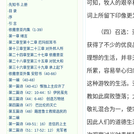
可知，牧人的艰辛
·
先知书 上册
·
目 录
词上所留下印像更
·
序
·
引 言
·
​依撒意亚内集（1-39）
（四）召选：
·
第一章 绪言
·
第二章至第十二章 厄玛奴耳书
获得了不少的优良
·
第十三章至第二十三章 对外邦人所
·
第二十四章至第二十七章 依撒意亚
理想的生活，并非
·
第二十八章至第三十五章 对犹大和
·
第三十六章至第三十九章 承上起下
所累，容易举心归
·
依撒意亚外集 安慰书（40-66）
·
第一编 （40-48）
这种游牧的生活。
·
第一篇诗（40-41）惟独上主应许了
·
第二篇诗（42：10-44：5）伊民虽充
教如此腐败堕落；
·
第三篇诗（44：6-46） 创造万物拯
·
第四篇诗（47） 巴比伦的灭亡
敬礼混合为一，使
·
第五篇诗（48）藉居鲁士救赎选民的
·
第二编
因此人们的道德生
·
第一篇诗（49-51：16） 忠信的上主
·
第二篇诗（51：17-52：12） 充军者