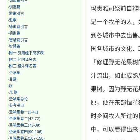
·
训道篇引言
·
训道篇
玛责雅司祭前自辩
·
雅歌引言
·
雅歌
是一个牧羊的人，
·
德训篇引言
·
德训篇
到各城市中去出售
·
智慧篇引言
·
智慧篇
国各城市的文化、
·
附一 引用经书简字表
·
附二 经内译名表
「修理野无花果树
·
附三 经外译名表
·
圣咏集
汁流出，如此成熟
·
目录
·
序
果树。因为野无花
·
凡 例
·
圣咏集总论
原，便在东部恒革
·
参考书目
·
圣咏集卷一(1-41)
时乡间牧人所过的
·
圣咏集卷二(42-72)
·
圣咏集卷三(73-89)
中，可以看得出来
·
圣咏集卷四(90-106)
·
圣咏集卷五(107-150)