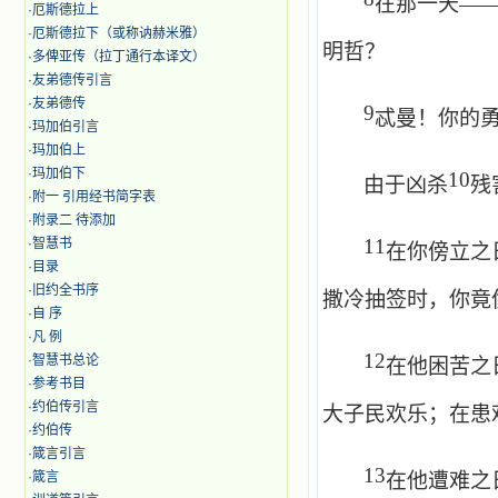
在那一天—
·
厄斯德拉上
·
厄斯德拉下（或称讷赫米雅）
明哲？
·
多俾亚传（拉丁通行本译文）
·
友弟德传引言
·
友弟德传
9
忒曼！你的
·
玛加伯引言
·
玛加伯上
·
玛加伯下
10
由于凶杀
残
·
附一 引用经书简字表
·
附录二 待添加
11
·
智慧书
在你傍立之
·
目录
·
旧约全书序
撒冷抽签时，你竟
·
自 序
·
凡 例
12
·
智慧书总论
在他困苦之
·
参考书目
·
约伯传引言
大子民欢乐；在患
·
约伯传
·
箴言引言
13
·
箴言
在他遭难之