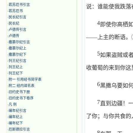
·
若苏厄书引言
说：谁能使我跌落
·
若苏厄书
·
民长纪引言
4
·
民长纪
即使你高栖
·
卢德传引言
·
卢德传
——上主的断语。
·
撒慕尔纪引言
·
撒慕尔纪上
5
如果盗贼或
·
撒慕尔纪下
·
列王纪引言
收葡萄的来到你这
·
列王纪上
·
列王纪下
·
附一 引用经书简字表
6
黑撒乌要如
·
附二 经内译名表
·
旧约史书下册
·
旧约史书下卷序
7
直到边疆！
·
凡 例
·
编年纪引言
了你；与你共食的
·
编年纪上
·
编年纪下
·
厄斯德拉引言
8