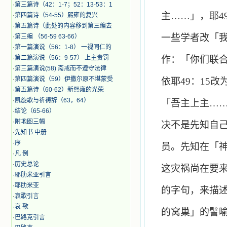
·
第三篇诗（42：1-7；52：13-53：1
主……」，耶
4
·
第四篇诗（54-55）熙雍的复兴
·
第五篇诗（此处的内容移到第三编去
一些学者改「
·
第三编 （56-59 63-66）
·
第一篇演说（56：1-8） 一视同仁的
·
第二篇演说（56：9-57） 上主责罚
作：「你们联
·
第三篇演说(58) 斋戒而不遵守法律
·
第四篇演说（59）伊撒尔原不堪蒙受
依耶
49
：
15
改
·
第五篇诗（60-62）新熙雍的光荣
·
凯旋歌与祈祷辞（63，64）
「吾主上主…
·
结论（65-66）
·
附地图三幅
决不是先知自
·
先知书 中册
·
序
员。先知在「
·
凡 例
·
历史总论
这灾祸尚在要
·
耶肋米亚引言
·
耶肋米亚
的字句，来描
·
哀歌引言
·
哀 歌
的窝巢」的譬
·
巴路克引言