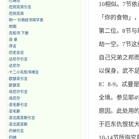
·
巴路克
10
相似。
7
节依
·
厄则克耳引言
·
厄则克耳
「你的食物」
·
附一 引用经书简字表
·
附图
第二位。
8
节与
·
先知书 下册
·
目 录
劫一空。
7
节这
·
序言
·
历史总论
自己兄弟之邦
·
达尼尔引言
·
达尼尔
以保身，武不
·
十二小先知书绪言
·
欧瑟亚引言
8
：
8-9
。忒曼
·
欧瑟亚
·
岳厄尔引言
全境。参见耶
4
·
岳厄尔
·
亚毛斯引言
原因。此处用
·
亚毛斯
·
亚北底亚斯引言
于厄东仇恨犹
·
亚北底亚斯
·
约纳引言
10-14
节所指究
·
约纳