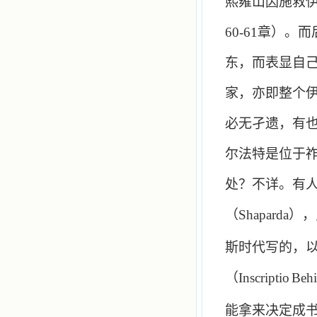
熙雍山因施救
60-61
章）。而
东，而表显自
家，亦即整个
必无孑遗，有
尔法特是位于
处？不详。有
（
Shaparda
），
斯时代写的，
（
Inscriptio
Behi
能拿来决定成