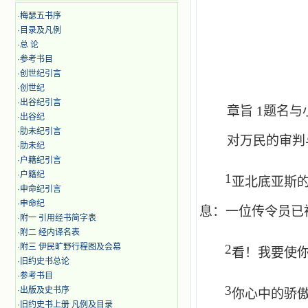
·
梅瑟五书序
·
目录及凡例
·
总 论
·
参考书目
·
创世纪引言
·
创世纪
·
出谷纪引言
章旨
1
题名与
·
出谷纪
·
肋未纪引言
对万民的审判
·
肋未纪
·
户籍纪引言
·
户籍纪
1
亚北底亚斯
·
申命纪引言
·
申命纪
息：一位传令员已
·
附一 引用经书简字表
·
附二 经内译名表
·
附三 伊民旷野行程图及会幕
2
看！我要使
·
旧约史书总论
·
参考书目
3
·
出版及史书序
你心中的骄
·
旧约史书上册 凡例及目录