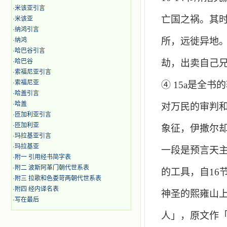
·
米该亚引言
亡国之祸。其
·
米该亚
·
纳鸿引言
所，远徙异地
·
纳鸿
·
哈巴谷引言
·
哈巴谷
劫，出卖自己
·
索福尼亚引言
·
索福尼亚
④
15
a
是全书的
·
哈盖引言
·
哈盖
对万民的审判
·
匝加利亚引言
·
匝加利亚
象征，伊撒尔
·
玛拉基亚引言
·
玛拉基亚
一段是预言天
·
附一 引用经书简字表
·
附二 波斯阿革门朝代世系表
的工具，自
16
·
附三 拉歌和色娄苛两朝代世系表
·
附四 经内译名表
神圣的熙雍山
·
写在最后
人」，原文作