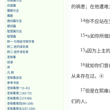
·
训道篇引言
·
训道篇
的祸患；在他遭难
·
雅歌引言
·
雅歌
14
你不应站在
·
德训篇引言
·
德训篇
·
智慧篇引言
15
*
b
如你所做
·
智慧篇
·
附一 引用经书简字表
·
附二 经内译名表
15
a
因为上主
·
附三 经外译名表
·
圣咏集
·
目录
16
就如你们曾
·
序
·
凡 例
从未存在过。④
·
圣咏集总论
·
参考书目
·
圣咏集卷一(1-41)
17
但是在熙雍
·
圣咏集卷二(42-72)
·
圣咏集卷三(73-89)
们的人。
·
圣咏集卷四(90-106)
·
圣咏集卷五(107-150)