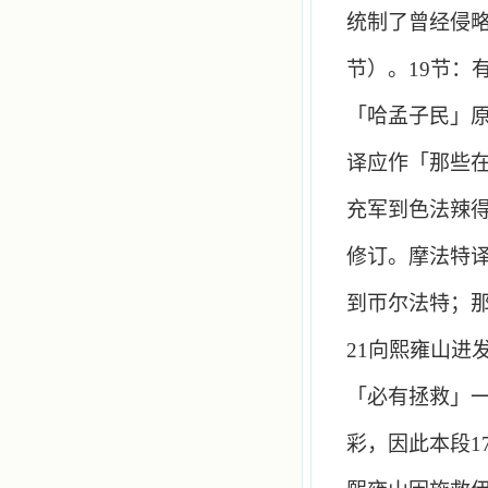
统制了曾经侵
节）。
19
节：
「哈孟子民」
译应作「那些
充军到色法辣
修订。摩法特
到帀尔法特；
21
向熙雍山进
「必有拯救」
彩，因此本段
1