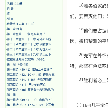
·
先知书 上册
18
雅各伯家必
·
目 录
·
序
们，要吞灭他们；
·
引 言
·
​依撒意亚内集（1-39）
19
·
第一章 绪言
他们要占据
·
第二章至第十二章 厄玛奴耳书
·
第十三章至第二十三章 对外邦人所
因，撒玛黎雅的平
·
第二十四章至第二十七章 依撒意亚
·
第二十八章至第三十五章 对犹大和
20
·
第三十六章至第三十九章 承上起下
充军在外怀
·
依撒意亚外集 安慰书（40-66）
·
第一编 （40-48）
特；那些在色法辣
·
第一篇诗（40-41）惟独上主应许了
·
第二篇诗（42：10-44：5）伊民虽充
21
·
第三篇诗（44：6-46） 创造万物拯
胜利者必上
·
第四篇诗（47） 巴比伦的灭亡
·
第五篇诗（48）藉居鲁士救赎选民的
·
第二编
·
第一篇诗（49-51：16） 忠信的上主
①
1
b
-4
几乎全
·
第二篇诗（51：17-52：12） 充军者